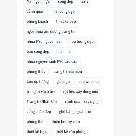
Mái ngói nhựa
cổng đẹp
sale
cảnh quan
mái cổng đẹp
phòng khách
thiết kế bếp
ngói nhựa âm dương trang trí
nhựa PVC nguyên sinh
ốp tường đẹp
ban công đẹp
mái nhà
nhựa nguyên sinh PVC cao cấp
phong thủy
trang trí mái hiên
tấm ốp tường
giảm giá
seo website
trang trí vách tivi
vật liệu xây dựng mới
Trang trí Nhật Bản
cảnh quan xây dựng
cổng chào đẹp
ghế băng ngoài trời
phòng thờ
thiên linh kỳ viên
thiết kế logo
thiết kế văn phòng