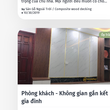
trọng của chủ nhà. Mọi người đều muốn có cho
mình 1…
Sàn Gỗ Ngoài Trời / Composite wood decking
10/30/2019
Ốp Tr
Phòng khách - Không gian gắn kết
gia đình