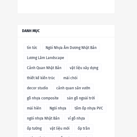
DANH MỤC
tin tức
Ngói Nhựa Âm Dương Nhật Bản
Lương Lâm Landscape
Cảnh Quan Nhật Bản
vật liệu xây dựng
thiết kế kiến trúc
mái chòi
decor studio
cảnh quan sân vườn
gỗ nhựa composite
sàn gỗ ngoài trời
mái hiên
Ngói nhựa
tấm ốp nhựa PVC
ngói nhựa Nhật Bản
vỉ gỗ nhựa
ốp tường
vật liệu mới
ốp trần