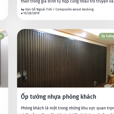
thân trong gia đình tụ họp cùng nhau trò truyện và
có sự ấm áp h…
Sàn Gỗ Ngoài Trời / Composite wood decking
10/28/2019
ần
Ốp Tườn
Ốp tường nhựa phòng khách
Phòng khách là một trong những khu vực quan trọ