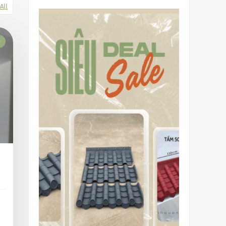
All
h