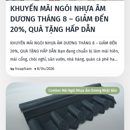
KHUYẾN MÃI NGÓI NHỰA ÂM
DƯƠNG THÁNG 8 – GIẢM ĐẾN
20%, QUÀ TẶNG HẤP DẪN
KHUYẾN MÃI NGÓI NHỰA ÂM DƯƠNG THÁNG 8 – GIẢM ĐẾN
20%, QUÀ TẶNG HẤP DẪN Bạn đang chuẩn bị làm mái hiên,
mái cổng, chòi nghỉ, sân vườn, nhà hàng, quán cà phê ha…
hoapham
8/04/2026
Combor Mái Ngói Nhựa Âm Dương Nhật Bản