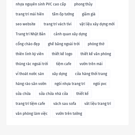
nhựa nguyên sinh PVC cao cấp
phong thủy
trang trí mái hiên
tấm ốp tường
giảm giá
seo website
trang trí vách tivi
vật liệu xây dựng mới
Trang trí Nhật Bản
cảnh quan xây dựng
cổng chào đẹp
ghế băng ngoài trời
phòng thờ
thiên linh kỳ viên
thiết kế logo
thiết kế văn phòng
thùng rác ngoài trời
tiệm cafe
vườn trên mái
vỉ thoát nước sàn
xây dựng
cửa hàng thời trang
hàng rào sân vườn
ngói nhựa trang trí
ngói pvc
sửa chữa
sửa chữa nhà cửa
thiết kế
trang trí tiệm cafe
vách sau sofa
vât liệu trang trí
văn phòng làm việc
vườn trên tường