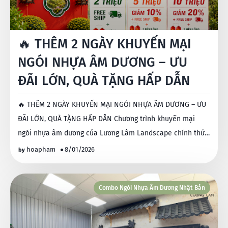
🔥 THÊM 2 NGÀY KHUYẾN MẠI
NGÓI NHỰA ÂM DƯƠNG – ƯU
ĐÃI LỚN, QUÀ TẶNG HẤP DẪN
🔥 THÊM 2 NGÀY KHUYẾN MẠI NGÓI NHỰA ÂM DƯƠNG – ƯU
ĐÃI LỚN, QUÀ TẶNG HẤP DẪN Chương trình khuyến mại
ngói nhựa âm dương của Lương Lâm Landscape chính thức
được…
hoapham
8/01/2026
Combo Ngói Nhựa Âm Dương Nhật Bản