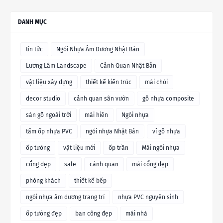
DANH MỤC
tin tức
Ngói Nhựa Âm Dương Nhật Bản
Lương Lâm Landscape
Cảnh Quan Nhật Bản
vật liệu xây dựng
thiết kế kiến trúc
mái chòi
decor studio
cảnh quan sân vườn
gỗ nhựa composite
sàn gỗ ngoài trời
mái hiên
Ngói nhựa
tấm ốp nhựa PVC
ngói nhựa Nhật Bản
vỉ gỗ nhựa
ốp tường
vật liệu mới
ốp trần
Mái ngói nhựa
cổng đẹp
sale
cảnh quan
mái cổng đẹp
phòng khách
thiết kế bếp
ngói nhựa âm dương trang trí
nhựa PVC nguyên sinh
ốp tường đẹp
ban công đẹp
mái nhà