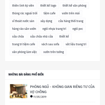
thiên linh kỳ viên
thiết kế logo
thiết kế văn phòng
thùng rác ngoài trời
tiệm cafe
vườn trên mái
vỉ thoát nước sàn
xây dựng
cửa hàng thời trang
hàng rào sân vườn
ngói nhựa trang trí
ngói pvc
sửa chữa
sửa chữa nhà cửa
thiết kế
trang trí tiệm cafe
vách sau sofa
vât liệu trang trí
văn phòng làm việc
vườn trên tường
NHỮNG BÀI ĐĂNG PHỔ BIẾN
PHÒNG NGỦ - KHÔNG GIAN RIÊNG TƯ CỦA
VỢ CHỒNG
11/05/2019