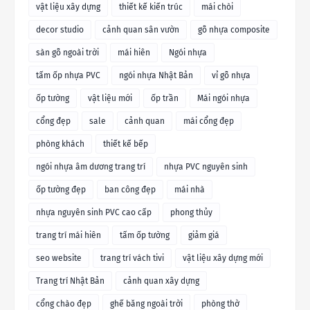
vật liệu xây dựng
thiết kế kiến trúc
mái chòi
decor studio
cảnh quan sân vườn
gỗ nhựa composite
sàn gỗ ngoài trời
mái hiên
Ngói nhựa
tấm ốp nhựa PVC
ngói nhựa Nhật Bản
vỉ gỗ nhựa
ốp tường
vật liệu mới
ốp trần
Mái ngói nhựa
cổng đẹp
sale
cảnh quan
mái cổng đẹp
phòng khách
thiết kế bếp
ngói nhựa âm dương trang trí
nhựa PVC nguyên sinh
ốp tường đẹp
ban công đẹp
mái nhà
nhựa nguyên sinh PVC cao cấp
phong thủy
trang trí mái hiên
tấm ốp tường
giảm giá
seo website
trang trí vách tivi
vật liệu xây dựng mới
Trang trí Nhật Bản
cảnh quan xây dựng
cổng chào đẹp
ghế băng ngoài trời
phòng thờ