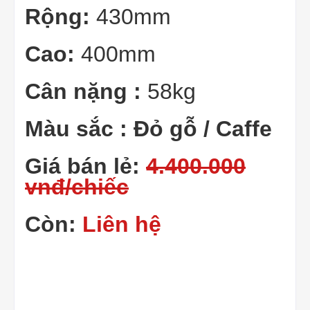
Rộng:
430mm
Cao:
400mm
Cân nặng :
58kg
Màu sắc : Đỏ gỗ / Caffe
Giá bán lẻ:
4.400.000
vnđ/chiếc
Còn:
Liên hệ