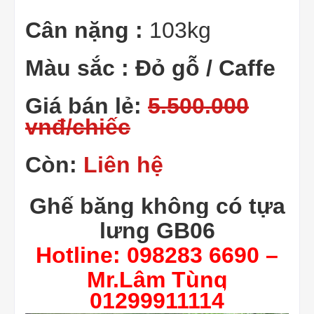
Cân nặng :
103kg
Màu sắc : Đỏ gỗ / Caffe
Giá bán lẻ:
5.500.000
vnđ/chiếc
Còn:
Liên hệ
Ghế băng không có tựa
lưng GB06
Hotline: 098283 6690 –
Mr.Lâm Tùng
01299911114