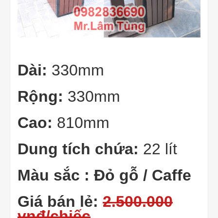
Dài:
330mm
Rộng:
330mm
Cao:
810mm
Dung tích chứa:
22 lít
Màu sắc : Đỏ gỗ / Caffe
Giá bán lẻ:
2.500.000
vnđ/chiếc