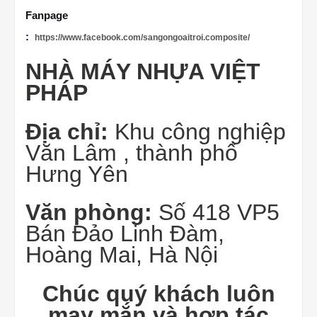
Fanpage
:
https://www.facebook.com/sangongoaitroi.composite/
NHÀ MÁY NHỰA VIỆT
PHÁP
Địa chỉ:
Khu công nghiệp
Văn Lâm , thành phố
Hưng Yên
Văn phòng:
Số 418 VP5
Bán Đảo Linh Đàm,
Hoàng Mai, Hà Nội
Chúc quý khách luôn
may mắn và hợp tác