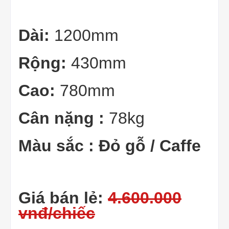
Dài:
1200mm
Rộng:
430mm
Cao:
780mm
Cân nặng :
78kg
Màu sắc : Đỏ gỗ / Caffe
Giá bán lẻ:
4.600.000
vnđ/chiếc