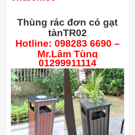
Thùng rác đơn có gạt
tànTR02
Hotline: 098283 6690 –
Mr.Lâm Tùng
01299911114