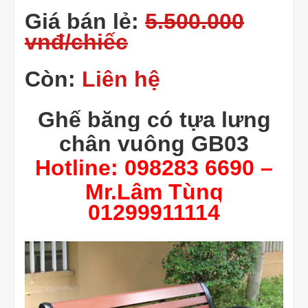
Giá bán lẻ:
5.500.000
vnđ/chiếc
Còn:
Liên hệ
Ghế băng có tựa lưng
chân vuông GB03
Hotline: 098283 6690 –
Mr.Lâm Tùng
01299911114