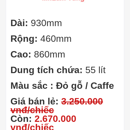
Dài:
930mm
Rộng:
460mm
Cao:
860mm
Dung tích chứa:
55 lít
Màu sắc : Đỏ gỗ / Caffe
Giá bán lẻ:
3.250.000
vnđ/chiếc
Còn:
2.670.000
vnđ/chiếc