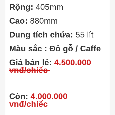
Rộng:
405mm
Cao:
880mm
Dung tích chứa:
55 lít
Màu sắc : Đỏ gỗ / Caffe
Giá bán lẻ:
4.500.000
vnđ/chiếc
Còn:
4.000.000
vnđ/chiếc