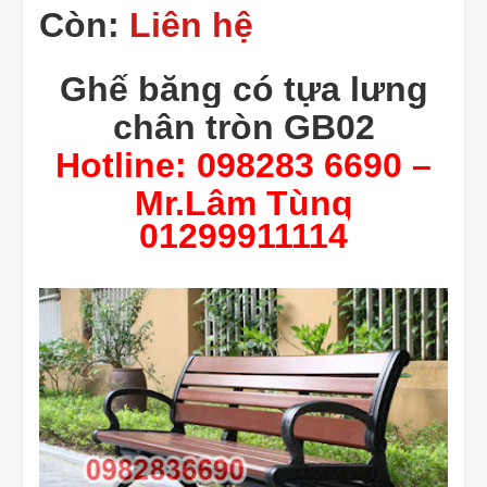
Còn:
Liên hệ
Ghế băng có tựa lưng
chân tròn GB02
Hotline: 098283 6690 –
Mr.Lâm Tùng
01299911114