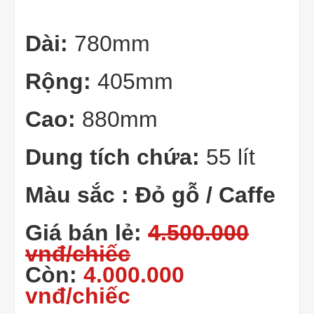
Dài:
780mm
Rộng:
405mm
Cao:
880mm
Dung tích chứa:
55 lít
Màu sắc : Đỏ gỗ / Caffe
Giá bán lẻ:
4.500.000
vnđ/chiếc
Còn:
4.000.000
vnđ/chiếc