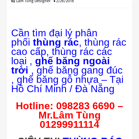
Lâm Tùng Designer
2/26/2018
Cần tìm đại lý phân
phối
thùng rác
, thùng rác
cao cấp, thùng rác các
loại ,
ghế băng ngoài
trời
, ghế băng gang đúc
, ghế băng gỗ nhựa – Tại
Hồ Chí Minh / Đà Nẵng
Hotline: 098283 6690 –
Mr.Lâm Tùng
01299911114