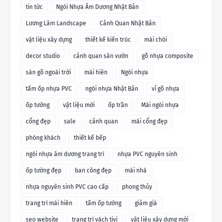
tin tức
Ngói Nhựa Âm Dương Nhật Bản
Lương Lâm Landscape
Cảnh Quan Nhật Bản
vật liệu xây dựng
thiết kế kiến trúc
mái chòi
decor studio
cảnh quan sân vườn
gỗ nhựa composite
sàn gỗ ngoài trời
mái hiên
Ngói nhựa
tấm ốp nhựa PVC
ngói nhựa Nhật Bản
vỉ gỗ nhựa
ốp tường
vật liệu mới
ốp trần
Mái ngói nhựa
cổng đẹp
sale
cảnh quan
mái cổng đẹp
phòng khách
thiết kế bếp
ngói nhựa âm dương trang trí
nhựa PVC nguyên sinh
ốp tường đẹp
ban công đẹp
mái nhà
nhựa nguyên sinh PVC cao cấp
phong thủy
trang trí mái hiên
tấm ốp tường
giảm giá
seo website
trang trí vách tivi
vật liệu xây dựng mới