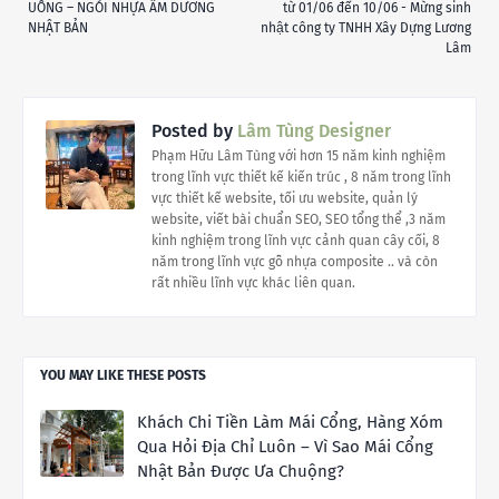
UỐNG – NGÓI NHỰA ÂM DƯƠNG
từ 01/06 đến 10/06 - Mừng sinh
NHẬT BẢN
nhật công ty TNHH Xây Dựng Lương
Lâm
Posted by
Lâm Tùng Designer
Phạm Hữu Lâm Tùng với hơn 15 năm kinh nghiệm
trong lĩnh vực thiết kế kiến trúc , 8 năm trong lĩnh
vực thiết kế website, tối ưu website, quản lý
website, viết bài chuẩn SEO, SEO tổng thể ,3 năm
kinh nghiệm trong lĩnh vực cảnh quan cây cối, 8
năm trong lĩnh vực gỗ nhựa composite .. và còn
rất nhiều lĩnh vực khác liên quan.
YOU MAY LIKE THESE POSTS
Khách Chi Tiền Làm Mái Cổng, Hàng Xóm
Qua Hỏi Địa Chỉ Luôn – Vì Sao Mái Cổng
Nhật Bản Được Ưa Chuộng?