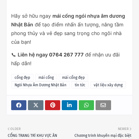
Hãy sở hữu ngay
mái cổng ngói nhựa âm dương
Nhật Bản
để tạo điểm nhấn ấn tượng, nâng tầm
phong thủy và vẻ đẹp sang trọng cho ngôi nhà
của bạn!
📞
Liên hệ ngay
0764 267 777
để nhận ưu đãi
hấp dẫn!
cổng đẹp
mái cổng
mái cổng đẹp
Ngói Nhựa Âm Dương Nhật Bản
tin tức
vật liệu xây dựng
OLDER
NEWER
CỔNG TRANG TRÍ KHU VỰC ĂN
Chương trình khuyến mại đặc biệt