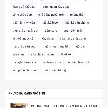
Trang trí Nhật Bản
cảnh quan xây dựng
cổng chào đẹp
ghế băng ngoài trời
phòng thờ
thiên linh kỳ viên
thiết kế logo
thiết kế văn phòng
thùng rác ngoài trời
tiệm cafe
vườn trên mái
vỉ thoát nước sàn
xây dựng
cửa hàng thời trang
hàng rào sân vườn
ngói nhựa trang trí
ngói pvc
sửa chữa
sửa chữa nhà cửa
thiết kế
trang trí tiệm cafe
vách sau sofa
vât liệu trang trí
văn phòng làm việc
vườn trên tường
NHỮNG BÀI ĐĂNG PHỔ BIẾN
PHÒNG NGỦ - KHÔNG GIAN RIÊNG TƯ CỦA