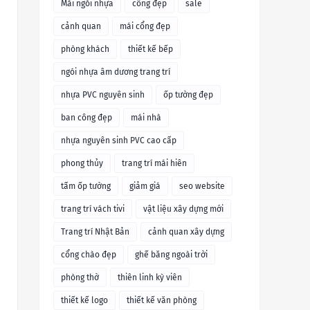
Mái ngói nhựa
cổng đẹp
sale
cảnh quan
mái cổng đẹp
phòng khách
thiết kế bếp
ngói nhựa âm dương trang trí
nhựa PVC nguyên sinh
ốp tường đẹp
ban công đẹp
mái nhà
nhựa nguyên sinh PVC cao cấp
phong thủy
trang trí mái hiên
tấm ốp tường
giảm giá
seo website
trang trí vách tivi
vật liệu xây dựng mới
Trang trí Nhật Bản
cảnh quan xây dựng
cổng chào đẹp
ghế băng ngoài trời
phòng thờ
thiên linh kỳ viên
thiết kế logo
thiết kế văn phòng