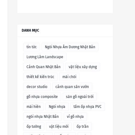
DANH MỤC
tin tức
Ngói Nhựa Âm Dương Nhật Bản
Lương Lâm Landscape
Cảnh Quan Nhật Bản
vật liệu xây dựng
thiết kế kiến trúc
mái chòi
decor studio
cảnh quan sân vườn
gỗ nhựa composite
sàn gỗ ngoài trời
mái hiên
Ngói nhựa
tấm ốp nhựa PVC
ngói nhựa Nhật Bản
vỉ gỗ nhựa
ốp tường
vật liệu mới
ốp trần