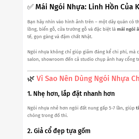
✅ Mái Ngói Nhựa: Linh Hồn Của 
Bạn hãy nhìn vào hình ảnh trên – một dãy quán có t
lồng, biển gỗ, cửa trường gỗ và đặc biệt là
mái ngói 
tế, gọn gàng và đậm chất Nhật.
Ngói nhựa không chỉ giúp giảm đáng kể chi phí, mà c
salon, showroom đến cả studio chụp ảnh hay cổng tra
🌿
Vì Sao Nên Dùng Ngói Nhựa C
1. Nhẹ hơn, lắp đặt nhanh hơn
Ngói nhựa nhẻ hơn ngói đất nung gấp 5-7 lần, giúp
t
chóng trong đố thi.
2. Giả cổ đẹp tựa gốm