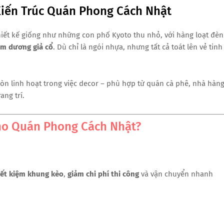
Kiến Trúc Quán Phong Cách Nhật
hiết kế giống như những con phố Kyoto thu nhỏ, với hàng loạt đèn
âm dương giả cổ
. Dù chỉ là ngói nhựa, nhưng tất cả toát lên vẻ tinh
òn linh hoạt trong việc decor – phù hợp từ quán cà phê, nhà hàng
ng trí.
ho Quán Phong Cách Nhật?
iết kiệm khung kèo
,
giảm chi phí thi công
và vận chuyển nhanh