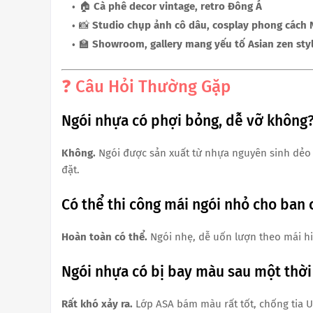
🏠
Cà phê decor vintage, retro Đông Á
📸
Studio chụp ảnh cô dâu, cosplay phong cách 
🏫
Showroom, gallery mang yếu tố Asian zen sty
❓ Câu Hỏi Thường Gặp
Ngói nhựa có phợi bỏng, dễ vỡ không
Không.
Ngói được sản xuất từ nhựa nguyên sinh dẻo 
đặt.
Có thể thi công mái ngói nhỏ cho ban
Hoàn toàn có thể.
Ngói nhẹ, dễ uốn lượn theo mái hi
Ngói nhựa có bị bay màu sau một thời
Rất khó xảy ra.
Lớp ASA bám màu rất tốt, chống tia U