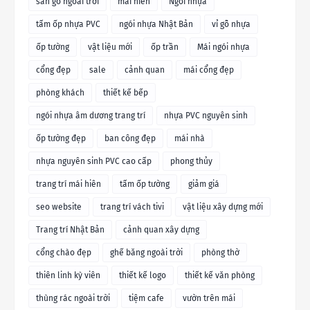
sàn gỗ ngoài trời
mái hiên
Ngói nhựa
tấm ốp nhựa PVC
ngói nhựa Nhật Bản
vỉ gỗ nhựa
ốp tường
vật liệu mới
ốp trần
Mái ngói nhựa
cổng đẹp
sale
cảnh quan
mái cổng đẹp
phòng khách
thiết kế bếp
ngói nhựa âm dương trang trí
nhựa PVC nguyên sinh
ốp tường đẹp
ban công đẹp
mái nhà
nhựa nguyên sinh PVC cao cấp
phong thủy
trang trí mái hiên
tấm ốp tường
giảm giá
seo website
trang trí vách tivi
vật liệu xây dựng mới
Trang trí Nhật Bản
cảnh quan xây dựng
cổng chào đẹp
ghế băng ngoài trời
phòng thờ
thiên linh kỳ viên
thiết kế logo
thiết kế văn phòng
thùng rác ngoài trời
tiệm cafe
vườn trên mái