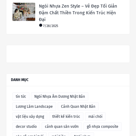
Ngói Nhựa Zen Style – Vẻ Đẹp Tối Giản
Đậm Chất Thiền Trong Kiến Trúc Hiện
Đại
7/28/2025
DANH MỤC
tin tức
Ngói Nhựa Âm Dương Nhật Bản
Lương Lâm Landscape
Cảnh Quan Nhật Bản
vật liệu xây dựng
thiết kế kiến trúc
mái chòi
decor studio
cảnh quan sân vườn
gỗ nhựa composite