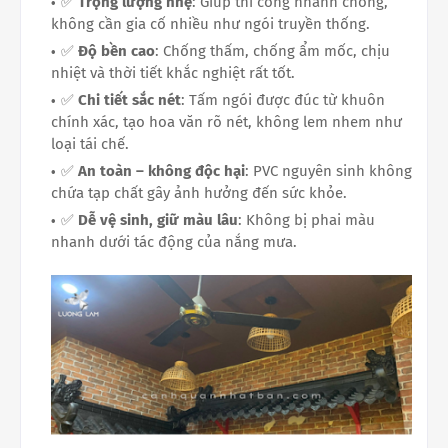
✅
Trọng lượng nhẹ
: Giúp thi công nhanh chóng,
không cần gia cố nhiều như ngói truyền thống.
✅
Độ bền cao
: Chống thấm, chống ẩm mốc, chịu
nhiệt và thời tiết khắc nghiệt rất tốt.
✅
Chi tiết sắc nét
: Tấm ngói được đúc từ khuôn
chính xác, tạo hoa văn rõ nét, không lem nhem như
loại tái chế.
✅
An toàn – không độc hại
: PVC nguyên sinh không
chứa tạp chất gây ảnh hưởng đến sức khỏe.
✅
Dễ vệ sinh, giữ màu lâu
: Không bị phai màu
nhanh dưới tác động của nắng mưa.