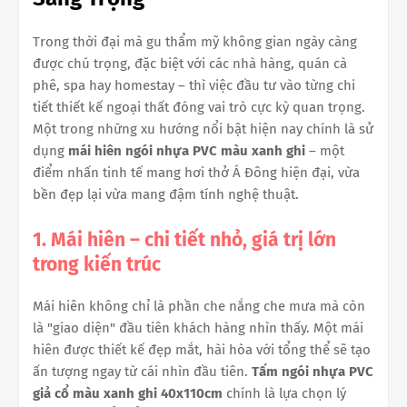
Trong thời đại mà gu thẩm mỹ không gian ngày càng
được chú trọng, đặc biệt với các nhà hàng, quán cà
phê, spa hay homestay – thì việc đầu tư vào từng chi
tiết thiết kế ngoại thất đóng vai trò cực kỳ quan trọng.
Một trong những xu hướng nổi bật hiện nay chính là sử
dụng
mái hiên ngói nhựa PVC màu xanh ghi
– một
điểm nhấn tinh tế mang hơi thở Á Đông hiện đại, vừa
bền đẹp lại vừa mang đậm tính nghệ thuật.
1. Mái hiên – chi tiết nhỏ, giá trị lớn
trong kiến trúc
Mái hiên không chỉ là phần che nắng che mưa mà còn
là "giao diện" đầu tiên khách hàng nhìn thấy. Một mái
hiên được thiết kế đẹp mắt, hài hòa với tổng thể sẽ tạo
ấn tượng ngay từ cái nhìn đầu tiên.
Tấm ngói nhựa PVC
giả cổ màu xanh ghi 40x110cm
chính là lựa chọn lý