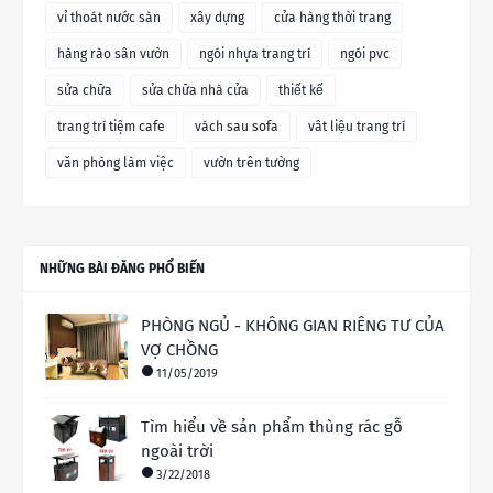
vỉ thoát nước sàn
xây dựng
cửa hàng thời trang
hàng rào sân vườn
ngói nhựa trang trí
ngói pvc
sửa chữa
sửa chữa nhà cửa
thiết kế
trang trí tiệm cafe
vách sau sofa
vât liệu trang trí
văn phòng làm việc
vườn trên tường
NHỮNG BÀI ĐĂNG PHỔ BIẾN
PHÒNG NGỦ - KHÔNG GIAN RIÊNG TƯ CỦA
VỢ CHỒNG
11/05/2019
Tìm hiểu về sản phẩm thùng rác gỗ
ngoài trời
3/22/2018