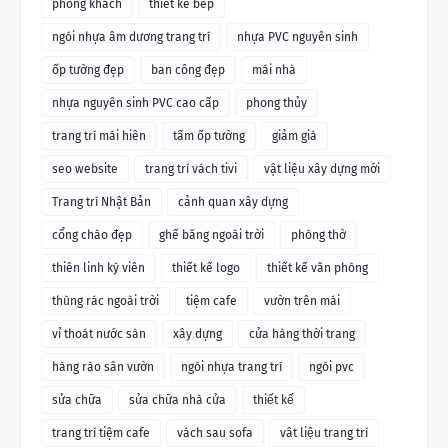
phòng khách
thiết kế bếp
ngói nhựa âm dương trang trí
nhựa PVC nguyên sinh
ốp tường đẹp
ban công đẹp
mái nhà
nhựa nguyên sinh PVC cao cấp
phong thủy
trang trí mái hiên
tấm ốp tường
giảm giá
seo website
trang trí vách tivi
vật liệu xây dựng mới
Trang trí Nhật Bản
cảnh quan xây dựng
cổng chào đẹp
ghế băng ngoài trời
phòng thờ
thiên linh kỳ viên
thiết kế logo
thiết kế văn phòng
thùng rác ngoài trời
tiệm cafe
vườn trên mái
vỉ thoát nước sàn
xây dựng
cửa hàng thời trang
hàng rào sân vườn
ngói nhựa trang trí
ngói pvc
sửa chữa
sửa chữa nhà cửa
thiết kế
trang trí tiệm cafe
vách sau sofa
vât liệu trang trí