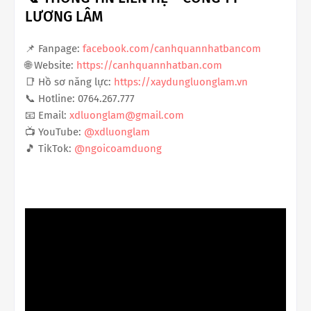
LƯƠNG LÂM
📌 Fanpage:
facebook.com/canhquannhatbancom
🌐 Website:
https://canhquannhatban.com
📑 Hồ sơ năng lực:
https://xaydungluonglam.vn
📞 Hotline: 0764.267.777
📧 Email:
xdluonglam@gmail.com
📺 YouTube:
@xdluonglam
🎵 TikTok:
@ngoicoamduong