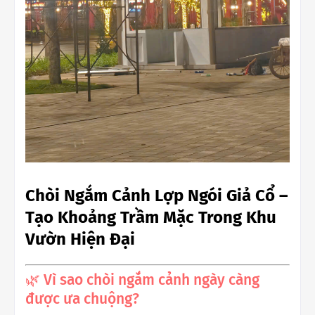
Chòi Ngắm Cảnh Lợp Ngói Giả Cổ –
Tạo Khoảng Trầm Mặc Trong Khu
Vườn Hiện Đại
🌿 Vì sao chòi ngắm cảnh ngày càng
được ưa chuộng?