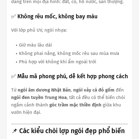
dàng trên mọi địa hình: đất, cỏ, hồ nước, sân thượng.
✅ Không rêu mốc, không bay màu
Với lớp phủ UV, ngói nhựa:
Giữ màu lâu dài
Không phai nắng, không mốc rêu sau mùa mưa
Phù hợp với không khí ẩm ngoài trời
✅ Mẫu mã phong phú, dễ kết hợp phong cách
Từ
ngói âm dương Nhật Bản
,
ngói vảy cá đỏ gốm
đến
ngói đen tuyền Trung Hoa
, tất cả đều có thể biến chòi
ngắm cảnh thành
góc trầm mặc thiền định
giữa khu
vườn hiện đại.
📌 Các kiểu chòi lợp ngói đẹp phổ biến