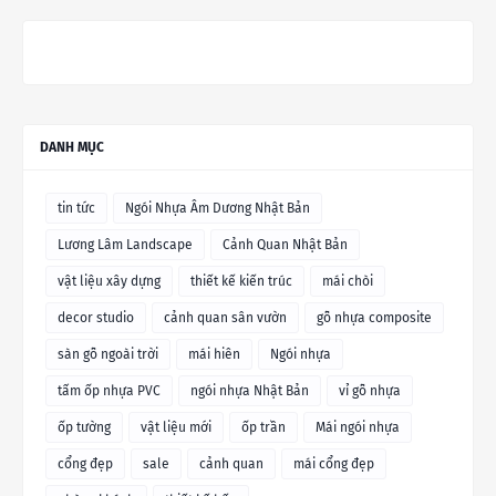
DANH MỤC
tin tức
Ngói Nhựa Âm Dương Nhật Bản
Lương Lâm Landscape
Cảnh Quan Nhật Bản
vật liệu xây dựng
thiết kế kiến trúc
mái chòi
decor studio
cảnh quan sân vườn
gỗ nhựa composite
sàn gỗ ngoài trời
mái hiên
Ngói nhựa
tấm ốp nhựa PVC
ngói nhựa Nhật Bản
vỉ gỗ nhựa
ốp tường
vật liệu mới
ốp trần
Mái ngói nhựa
cổng đẹp
sale
cảnh quan
mái cổng đẹp