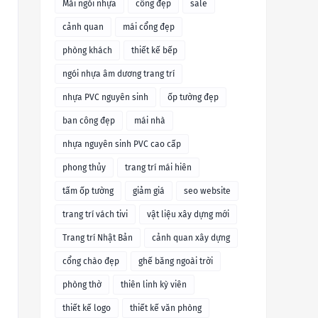
Mái ngói nhựa
cổng đẹp
sale
cảnh quan
mái cổng đẹp
phòng khách
thiết kế bếp
ngói nhựa âm dương trang trí
nhựa PVC nguyên sinh
ốp tường đẹp
ban công đẹp
mái nhà
nhựa nguyên sinh PVC cao cấp
phong thủy
trang trí mái hiên
tấm ốp tường
giảm giá
seo website
trang trí vách tivi
vật liệu xây dựng mới
Trang trí Nhật Bản
cảnh quan xây dựng
cổng chào đẹp
ghế băng ngoài trời
phòng thờ
thiên linh kỳ viên
thiết kế logo
thiết kế văn phòng