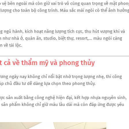
o vệ bên ngoài mà còn giữ vai trò vô cùng quan trọng về mặt phon
g lượng cho toàn bộ công trình. Màu sắc mái ngói có thể ảnh hưởn
 ngũ hành, kích hoạt năng lượng tích cực, thu hút vượng khí và
như nhà ở, quán ăn, studio, biệt thự, resort,... màu ngói càng
 về tài lộc.
ạt cả về thẩm mỹ và phong thủy
ương ngày nay không chỉ nổi bật nhờ trọng lượng nhẹ, thi công
úp chủ đầu tư dễ dàng lựa chọn theo phong thủy.
c sản xuất bằng công nghệ hiện đại, kết hợp nhựa nguyên sinh,
y, sản phẩm không chỉ giữ màu lâu dài mà còn đáp ứng được yêu