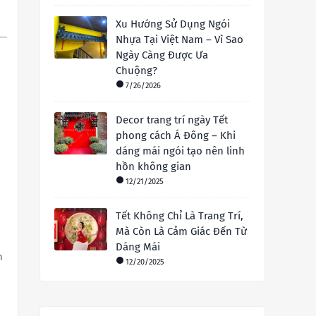
Xu Hướng Sử Dụng Ngói
Nhựa Tại Việt Nam – Vì Sao
Ngày Càng Được Ưa
Chuộng?
7/26/2026
Decor trang trí ngày Tết
phong cách Á Đông – Khi
dáng mái ngói tạo nên linh
hồn không gian
12/21/2025
Tết Không Chỉ Là Trang Trí,
Mà Còn Là Cảm Giác Đến Từ
Dáng Mái
h
12/20/2025