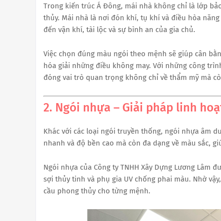
Trong kiến trúc Á Đông, mái nhà không chỉ là lớp bả
thủy. Mái nhà là nơi đón khí, tụ khí và điều hòa năn
đến vận khí, tài lộc và sự bình an của gia chủ.
Việc chọn đúng màu ngói theo mệnh sẽ giúp cân bằng
hóa giải những điều không may. Với những công trình 
đóng vai trò quan trọng không chỉ về thẩm mỹ mà còn
2. Ngói nhựa – Giải pháp linh ho
Khác với các loại ngói truyền thống, ngói nhựa âm d
nhanh và độ bền cao mà còn đa dạng về màu sắc, gi
Ngói nhựa của Công ty TNHH Xây Dựng Lương Lâm đượ
sợi thủy tinh và phụ gia UV chống phai màu. Nhờ vậ
cầu phong thủy cho từng mệnh.