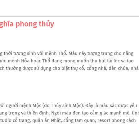
nghĩa phong thủy
g thời tương sinh với mệnh Thổ. Màu này tượng trưng cho năng
gười mệnh Hỏa hoặc Thổ đang mong muốn thu hút tài lộc và tạo
ạch thường được sử dụng cho biệt thự cổ, cổng nhà, đền chùa, nhà
với người mệnh Mộc (do Thủy sinh Mộc). Đây là màu sắc được yêu
 sang trọng và thiền định. Ngói màu đen tạo cảm giác mạnh mẽ, tĩn
 studio cổ trang, quán ăn Nhật, cổng tam quan, resort phong cách