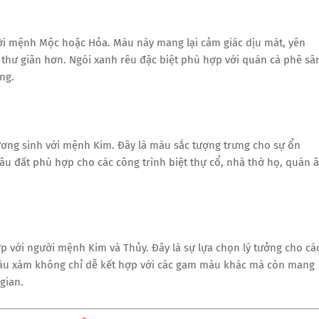
ời mệnh Mộc hoặc Hỏa. Màu này mang lại cảm giác dịu mát, yên
à thư giãn hơn. Ngói xanh rêu đặc biệt phù hợp với quán cà phê sâ
ng.
ương sinh với mệnh Kim. Đây là màu sắc tượng trưng cho sự ổn
âu đất phù hợp cho các công trình biệt thự cổ, nhà thờ họ, quán 
p với người mệnh Kim và Thủy. Đây là sự lựa chọn lý tưởng cho cá
 Màu xám không chỉ dễ kết hợp với các gam màu khác mà còn mang
gian.