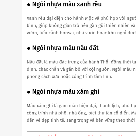
● Ngói nhựa màu xanh rêu
Xanh rêu đại diện cho hành Mộc và phù hợp với ngư
bình, giúp không gian trở nên gần gũi thiên nhiên v
vườn, tiểu cảnh bonsai, nhà vườn hoặc khu nghỉ dưỡ
● Ngói nhựa màu nâu đất
Nâu đất là màu đặc trưng của hành Thổ, đồng thời t
định, chắc chắn và gắn bó với cội nguồn. Ngói màu n
phong cách xưa hoặc công trình tâm linh.
● Ngói nhựa màu xám ghi
Màu xám ghi là gam màu hiện đại, thanh lịch, phù hợ
công trình nhà phố, nhà ống, biệt thự tân cổ điển.
đến vẻ đẹp tinh tế, sang trọng và bền vững theo thời 