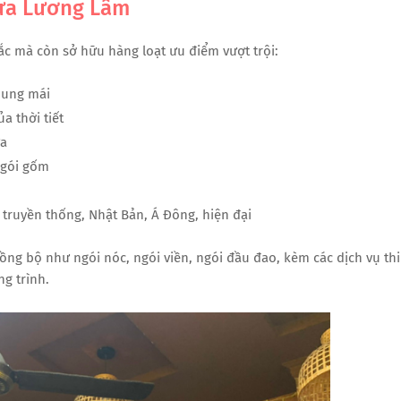
hựa Lương Lâm
 mà còn sở hữu hàng loạt ưu điểm vượt trội:
hung mái
 thời tiết
ưa
ngói gốm
 truyền thống, Nhật Bản, Á Đông, hiện đại
ng bộ như ngói nóc, ngói viền, ngói đầu đao, kèm các dịch vụ thi
ng trình.