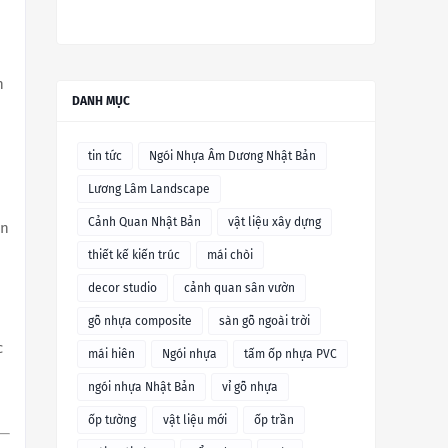
n
DANH MỤC
tin tức
Ngói Nhựa Âm Dương Nhật Bản
Lương Lâm Landscape
Cảnh Quan Nhật Bản
vật liệu xây dựng
ăn
thiết kế kiến trúc
mái chòi
decor studio
cảnh quan sân vườn
gỗ nhựa composite
sàn gỗ ngoài trời
c
mái hiên
Ngói nhựa
tấm ốp nhựa PVC
ngói nhựa Nhật Bản
vỉ gỗ nhựa
ốp tường
vật liệu mới
ốp trần