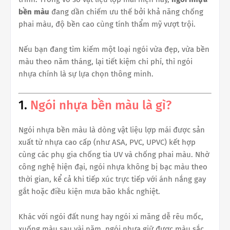
bền màu
đang dần chiếm ưu thế bởi khả năng chống
phai màu, độ bền cao cùng tính thẩm mỹ vượt trội.
Nếu bạn đang tìm kiếm một loại ngói vừa đẹp, vừa bền
màu theo năm tháng, lại tiết kiệm chi phí, thì ngói
nhựa chính là sự lựa chọn thông minh.
1.
Ngói nhựa bền màu là gì?
Ngói nhựa bền màu là dòng vật liệu lợp mái được sản
xuất từ nhựa cao cấp (như ASA, PVC, UPVC) kết hợp
cùng các phụ gia chống tia UV và chống phai màu. Nhờ
công nghệ hiện đại, ngói nhựa không bị bạc màu theo
thời gian, kể cả khi tiếp xúc trực tiếp với ánh nắng gay
gắt hoặc điều kiện mưa bão khắc nghiệt.
Khác với ngói đất nung hay ngói xi măng dễ rêu mốc,
xuống màu sau vài năm, ngói nhựa giữ được màu sắc