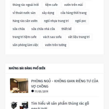
thùng rác ngoài trời
tiệm cafe
vườn trên mái
vỉ thoát nước sàn
xây dựng
cửa hàng thời trang
hàng rào sân vườn
ngói nhựa trang trí
ngói pvc
sửa chữa
sửa chữa nhà cửa
thiết kế
trang trí tiệm cafe
vách sau sofa
vât liệu trang trí
văn phòng làm việc
vườn trên tường
NHỮNG BÀI ĐĂNG PHỔ BIẾN
PHÒNG NGỦ - KHÔNG GIAN RIÊNG TƯ CỦA
VỢ CHỒNG
11/05/2019
Tìm hiểu về sản phẩm thùng rác gỗ
ngoài trời