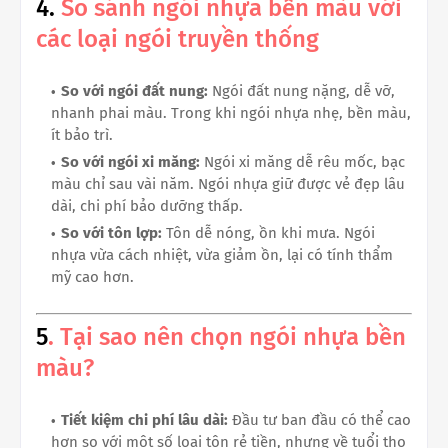
4.
So sánh ngói nhựa bền màu với
các loại ngói truyền thống
So với ngói đất nung:
Ngói đất nung nặng, dễ vỡ,
nhanh phai màu. Trong khi ngói nhựa nhẹ, bền màu,
ít bảo trì.
So với ngói xi măng:
Ngói xi măng dễ rêu mốc, bạc
màu chỉ sau vài năm. Ngói nhựa giữ được vẻ đẹp lâu
dài, chi phí bảo dưỡng thấp.
So với tôn lợp:
Tôn dễ nóng, ồn khi mưa. Ngói
nhựa vừa cách nhiệt, vừa giảm ồn, lại có tính thẩm
mỹ cao hơn.
5
. Tại sao nên chọn ngói nhựa bền
màu?
Tiết kiệm chi phí lâu dài:
Đầu tư ban đầu có thể cao
hơn so với một số loại tôn rẻ tiền, nhưng về tuổi thọ