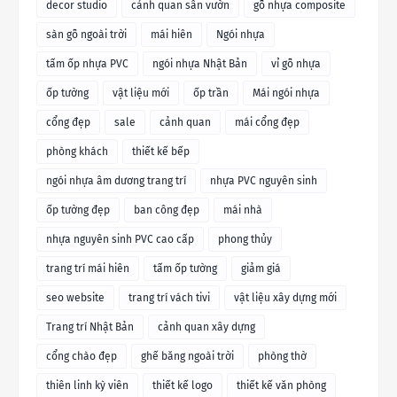
decor studio
cảnh quan sân vườn
gỗ nhựa composite
sàn gỗ ngoài trời
mái hiên
Ngói nhựa
tấm ốp nhựa PVC
ngói nhựa Nhật Bản
vỉ gỗ nhựa
ốp tường
vật liệu mới
ốp trần
Mái ngói nhựa
cổng đẹp
sale
cảnh quan
mái cổng đẹp
phòng khách
thiết kế bếp
ngói nhựa âm dương trang trí
nhựa PVC nguyên sinh
ốp tường đẹp
ban công đẹp
mái nhà
nhựa nguyên sinh PVC cao cấp
phong thủy
trang trí mái hiên
tấm ốp tường
giảm giá
seo website
trang trí vách tivi
vật liệu xây dựng mới
Trang trí Nhật Bản
cảnh quan xây dựng
cổng chào đẹp
ghế băng ngoài trời
phòng thờ
thiên linh kỳ viên
thiết kế logo
thiết kế văn phòng