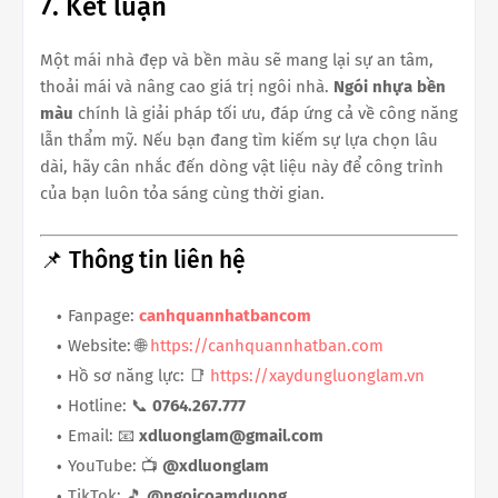
7. Kết luận
Một mái nhà đẹp và bền màu sẽ mang lại sự an tâm,
thoải mái và nâng cao giá trị ngôi nhà.
Ngói nhựa bền
màu
chính là giải pháp tối ưu, đáp ứng cả về công năng
lẫn thẩm mỹ. Nếu bạn đang tìm kiếm sự lựa chọn lâu
dài, hãy cân nhắc đến dòng vật liệu này để công trình
của bạn luôn tỏa sáng cùng thời gian.
📌 Thông tin liên hệ
Fanpage:
canhquannhatbancom
Website: 🌐
https://canhquannhatban.com
Hồ sơ năng lực: 📑
https://xaydungluonglam.vn
Hotline: 📞
0764.267.777
Email: 📧
xdluonglam@gmail.com
YouTube: 📺
@xdluonglam
TikTok: 🎵
@ngoicoamduong