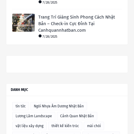
7/28/2025
Trang Trí Giáng Sinh Phong Cách Nhật
Bản – Check-in Cực Đỉnh Tại
Canhquannhatban.com
7/28/2025
DANH MỤC
tin tức
Ngói Nhựa Âm Dương Nhật Bản
Lương Lâm Landscape
Cảnh Quan Nhật Bản
vật liệu xây dựng
thiết kế kiến trúc
mái chòi