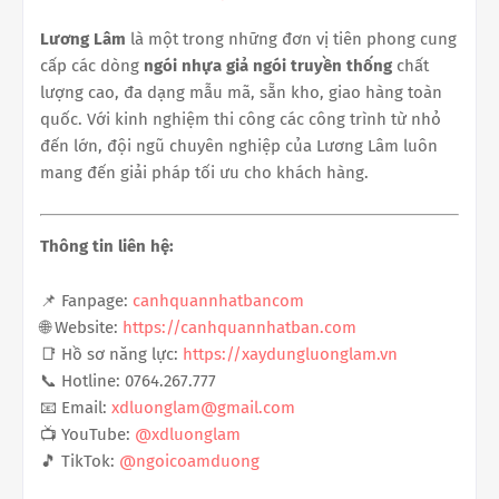
Lương Lâm
là một trong những đơn vị tiên phong cung
cấp các dòng
ngói nhựa giả ngói truyền thống
chất
lượng cao, đa dạng mẫu mã, sẵn kho, giao hàng toàn
quốc. Với kinh nghiệm thi công các công trình từ nhỏ
đến lớn, đội ngũ chuyên nghiệp của Lương Lâm luôn
mang đến giải pháp tối ưu cho khách hàng.
Thông tin liên hệ:
📌 Fanpage:
canhquannhatbancom
🌐 Website:
https://canhquannhatban.com
📑 Hồ sơ năng lực:
https://xaydungluonglam.vn
📞 Hotline: 0764.267.777
📧 Email:
xdluonglam@gmail.com
📺 YouTube:
@xdluonglam
🎵 TikTok:
@ngoicoamduong