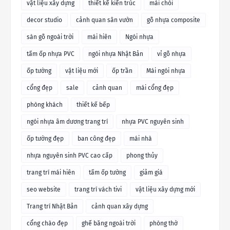
vật liệu xây dựng
thiết kế kiến trúc
mái chòi
decor studio
cảnh quan sân vườn
gỗ nhựa composite
sàn gỗ ngoài trời
mái hiên
Ngói nhựa
tấm ốp nhựa PVC
ngói nhựa Nhật Bản
vỉ gỗ nhựa
ốp tường
vật liệu mới
ốp trần
Mái ngói nhựa
cổng đẹp
sale
cảnh quan
mái cổng đẹp
phòng khách
thiết kế bếp
ngói nhựa âm dương trang trí
nhựa PVC nguyên sinh
ốp tường đẹp
ban công đẹp
mái nhà
nhựa nguyên sinh PVC cao cấp
phong thủy
trang trí mái hiên
tấm ốp tường
giảm giá
seo website
trang trí vách tivi
vật liệu xây dựng mới
Trang trí Nhật Bản
cảnh quan xây dựng
cổng chào đẹp
ghế băng ngoài trời
phòng thờ