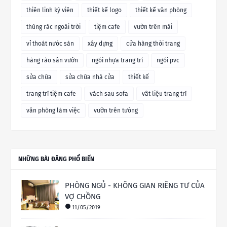
thiên linh kỳ viên
thiết kế logo
thiết kế văn phòng
thùng rác ngoài trời
tiệm cafe
vườn trên mái
vỉ thoát nước sàn
xây dựng
cửa hàng thời trang
hàng rào sân vườn
ngói nhựa trang trí
ngói pvc
sửa chữa
sửa chữa nhà cửa
thiết kế
trang trí tiệm cafe
vách sau sofa
vât liệu trang trí
văn phòng làm việc
vườn trên tường
NHỮNG BÀI ĐĂNG PHỔ BIẾN
PHÒNG NGỦ - KHÔNG GIAN RIÊNG TƯ CỦA
VỢ CHỒNG
11/05/2019