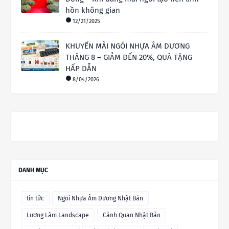
hồn không gian
12/21/2025
KHUYẾN MÃI NGÓI NHỰA ÂM DƯƠNG
THÁNG 8 – GIẢM ĐẾN 20%, QUÀ TẶNG
HẤP DẪN
8/04/2026
DANH MỤC
tin tức
Ngói Nhựa Âm Dương Nhật Bản
Lương Lâm Landscape
Cảnh Quan Nhật Bản