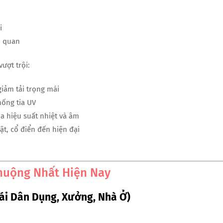
i
m quan
ượt trội:
giảm tải trọng mái
hống tia UV
óa hiệu suất nhiệt và âm
ật, cổ điển đến hiện đại
huộng Nhất Hiện Nay
i Dân Dụng, Xưởng, Nhà Ở)