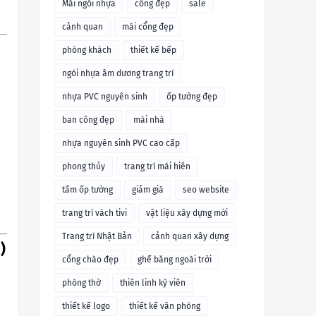
Mái ngói nhựa
cổng đẹp
sale
cảnh quan
mái cổng đẹp
phòng khách
thiết kế bếp
ngói nhựa âm dương trang trí
nhựa PVC nguyên sinh
ốp tường đẹp
ban công đẹp
mái nhà
nhựa nguyên sinh PVC cao cấp
phong thủy
trang trí mái hiên
tấm ốp tường
giảm giá
seo website
trang trí vách tivi
vật liệu xây dựng mới
Trang trí Nhật Bản
cảnh quan xây dựng
)
cổng chào đẹp
ghế băng ngoài trời
phòng thờ
thiên linh kỳ viên
thiết kế logo
thiết kế văn phòng