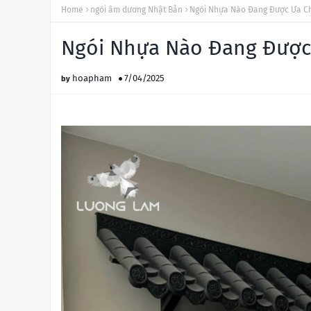
Home
ngói âm dương Nhật Bản
Ngói Nhựa Nào Đang Được Ưa C
Ngói Nhựa Nào Đang Được
hoapham
7/04/2025