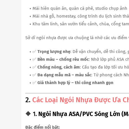
Mái hiên quán ăn, quán cà phê, studio chụp ảnh
Mái nhà gỗ, homestay, công trình du lịch sinh thá
Khu tâm linh, sân vườn tiểu cảnh, chùa, cổng ta
Sở dĩ ngói nhựa được ưa chuộng là nhờ các ưu điểm v
✅
Trọng lượng nhẹ
: Dễ vận chuyển, dễ thi công, 
✅
Bền màu – chống rêu mốc
: Nhờ lớp phủ ASA c
✅
Chống nóng, cách âm
: Cấu tạo đa lớp tối ưu h
✅
Đa dạng mẫu mã – màu sắc
: Từ phong cách Nh
✅
Giá thành hợp lý – thi công nhanh gọn
2.
Các Loại Ngói Nhựa Được Ưa C
🔶 1.
Ngói Nhựa ASA/PVC Sóng Lớn (Má
Đặc điểm nổi bật: