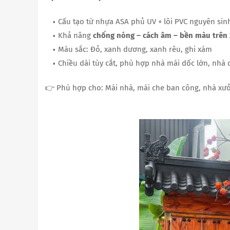
Cấu tạo từ nhựa ASA phủ UV + lõi PVC nguyên sin
Khả năng
chống nóng – cách âm – bền màu trên
Màu sắc: Đỏ, xanh dương, xanh rêu, ghi xám
Chiều dài tùy cắt, phù hợp nhà mái dốc lớn, nhà
👉 Phù hợp cho: Mái nhà, mái che ban công, nhà xưở