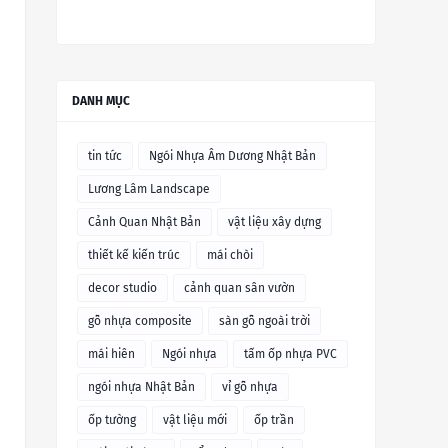
DANH MỤC
tin tức
Ngói Nhựa Âm Dương Nhật Bản
Lương Lâm Landscape
Cảnh Quan Nhật Bản
vật liệu xây dựng
thiết kế kiến trúc
mái chòi
decor studio
cảnh quan sân vườn
gỗ nhựa composite
sàn gỗ ngoài trời
mái hiên
Ngói nhựa
tấm ốp nhựa PVC
ngói nhựa Nhật Bản
vỉ gỗ nhựa
ốp tường
vật liệu mới
ốp trần