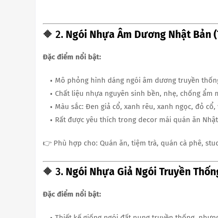
🔶 2.
Ngói Nhựa Âm Dương Nhật Bản (Tr
Đặc điểm nổi bật:
Mô phỏng hình dáng ngói âm dương truyền thốn
Chất liệu nhựa nguyên sinh bền, nhẹ, chống ẩm
Màu sắc: Đen giả cổ, xanh rêu, xanh ngọc, đỏ cổ,
Rất được yêu thích trong decor mái quán ăn Nhật
👉 Phù hợp cho: Quán ăn, tiệm trà, quán cà phê, st
🔶 3.
Ngói Nhựa Giả Ngói Truyền Thốn
Đặc điểm nổi bật:
Thiết kế giống ngói đất nung truyền thống, như