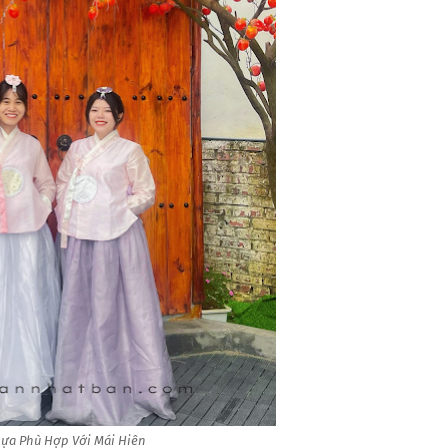
ựa Phù Hợp Với Mái Hiên