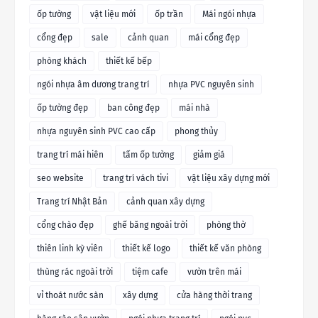
ốp tường
vật liệu mới
ốp trần
Mái ngói nhựa
cổng đẹp
sale
cảnh quan
mái cổng đẹp
phòng khách
thiết kế bếp
ngói nhựa âm dương trang trí
nhựa PVC nguyên sinh
ốp tường đẹp
ban công đẹp
mái nhà
nhựa nguyên sinh PVC cao cấp
phong thủy
trang trí mái hiên
tấm ốp tường
giảm giá
seo website
trang trí vách tivi
vật liệu xây dựng mới
Trang trí Nhật Bản
cảnh quan xây dựng
cổng chào đẹp
ghế băng ngoài trời
phòng thờ
thiên linh kỳ viên
thiết kế logo
thiết kế văn phòng
thùng rác ngoài trời
tiệm cafe
vườn trên mái
vỉ thoát nước sàn
xây dựng
cửa hàng thời trang