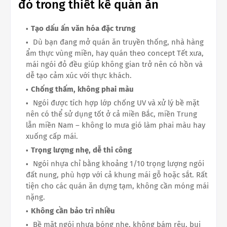
đỏ trong thiết kế quán ăn
Tạo dấu ấn văn hóa đặc trưng
Dù bạn đang mở quán ăn truyền thống, nhà hàng
ẩm thực vùng miền, hay quán theo concept Tết xưa,
mái ngói đỏ đều giúp không gian trở nên có hồn và
dễ tạo cảm xúc với thực khách.
Chống thấm, không phai màu
Ngói được tích hợp lớp chống UV và xử lý bề mặt
nên có thể sử dụng tốt ở cả miền Bắc, miền Trung
lẫn miền Nam – không lo mưa gió làm phai màu hay
xuống cấp mái.
Trọng lượng nhẹ, dễ thi công
Ngói nhựa chỉ bằng khoảng 1/10 trọng lượng ngói
đất nung, phù hợp với cả khung mái gỗ hoặc sắt. Rất
tiện cho các quán ăn dựng tạm, không cần móng mái
nặng.
Không cần bảo trì nhiều
Bề mặt ngói nhựa bóng nhẹ, không bám rêu, bụi