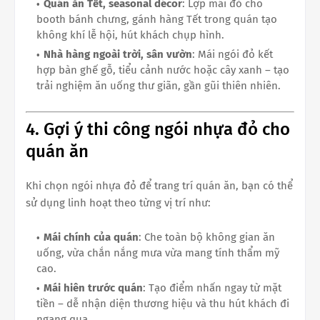
Quán ăn Tết, seasonal décor
: Lợp mái đỏ cho
booth bánh chưng, gánh hàng Tết trong quán tạo
không khí lễ hội, hút khách chụp hình.
Nhà hàng ngoài trời, sân vườn
: Mái ngói đỏ kết
hợp bàn ghế gỗ, tiểu cảnh nước hoặc cây xanh – tạo
trải nghiệm ăn uống thư giãn, gần gũi thiên nhiên.
4. Gợi ý thi công ngói nhựa đỏ cho
quán ăn
Khi chọn ngói nhựa đỏ để trang trí quán ăn, bạn có thể
sử dụng linh hoạt theo từng vị trí như:
Mái chính của quán
: Che toàn bộ không gian ăn
uống, vừa chắn nắng mưa vừa mang tính thẩm mỹ
cao.
Mái hiên trước quán
: Tạo điểm nhấn ngay từ mặt
tiền – dễ nhận diện thương hiệu và thu hút khách đi
ngang qua.