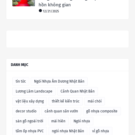
hồn không gian
12/21/2025
DANH MỤC
tin tức
Ngói Nhựa Âm Dương Nhật Bản
Lương Lâm Landscape
Cảnh Quan Nhật Bản
vật liệu xây dựng
thiết kế kiến trúc
mái chòi
decor studio
cảnh quan sân vườn
gỗ nhựa composite
sàn gỗ ngoài trời
mái hiên
Ngói nhựa
tấm ốp nhựa PVC
ngói nhựa Nhật Bản
vỉ gỗ nhựa