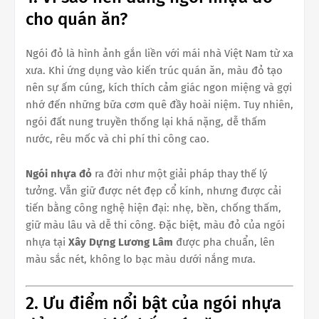
cho quán ăn?
Ngói đỏ là hình ảnh gắn liền với mái nhà Việt Nam từ xa
xưa. Khi ứng dụng vào kiến trúc quán ăn, màu đỏ tạo
nên sự ấm cúng, kích thích cảm giác ngon miệng và gợi
nhớ đến những bữa cơm quê đầy hoài niệm. Tuy nhiên,
ngói đất nung truyền thống lại khá nặng, dễ thấm
nước, rêu mốc và chi phí thi công cao.
Ngói nhựa đỏ
ra đời như một giải pháp thay thế lý
tưởng. Vẫn giữ được nét đẹp cổ kính, nhưng được cải
tiến bằng công nghệ hiện đại: nhẹ, bền, chống thấm,
giữ màu lâu và dễ thi công. Đặc biệt, màu đỏ của ngói
nhựa tại
Xây Dựng Lương Lâm
được pha chuẩn, lên
màu sắc nét, không lo bạc màu dưới nắng mưa.
2. Ưu điểm nổi bật của ngói nhựa