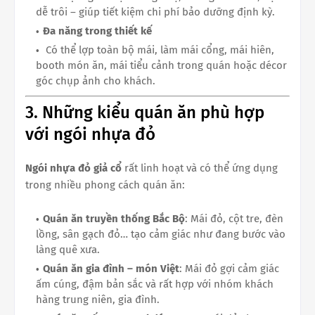
dễ trôi – giúp tiết kiệm chi phí bảo dưỡng định kỳ.
Đa năng trong thiết kế
Có thể lợp toàn bộ mái, làm mái cổng, mái hiên,
booth món ăn, mái tiểu cảnh trong quán hoặc décor
góc chụp ảnh cho khách.
3. Những kiểu quán ăn phù hợp
với ngói nhựa đỏ
Ngói nhựa đỏ giả cổ
rất linh hoạt và có thể ứng dụng
trong nhiều phong cách quán ăn:
Quán ăn truyền thống Bắc Bộ
: Mái đỏ, cột tre, đèn
lồng, sân gạch đỏ… tạo cảm giác như đang bước vào
làng quê xưa.
Quán ăn gia đình – món Việt
: Mái đỏ gợi cảm giác
ấm cúng, đậm bản sắc và rất hợp với nhóm khách
hàng trung niên, gia đình.