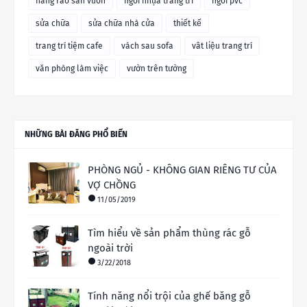
hàng rào sân vườn
ngói nhựa trang trí
ngói pvc
sửa chữa
sửa chữa nhà cửa
thiết kế
trang trí tiệm cafe
vách sau sofa
vât liệu trang trí
văn phòng làm việc
vườn trên tường
NHỮNG BÀI ĐĂNG PHỔ BIẾN
PHÒNG NGỦ - KHÔNG GIAN RIÊNG TƯ CỦA
VỢ CHỒNG
11/05/2019
Tìm hiểu về sản phẩm thùng rác gỗ
ngoài trời
3/22/2018
Tính năng nổi trội của ghế băng gỗ