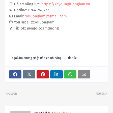
📑 Hồ sơ năng lực:
https://xaydungluonglam.vn
📞 Hotline: 0764.267.777
📧 Email:
xdluonglam@gmail.com
📺 YouTube: @xdluonglam
🎵 TikTok: @ngoicoamduong
ngói âm dương Nhật Bản chính hãng
tin tức
OLDER
NEWER