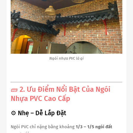
Ngói nhựa PVC là gì
🧱 2. Ưu Điểm Nổi Bật Của Ngói
Nhựa PVC Cao Cấp
⚙️ Nhẹ – Dễ Lắp Đặt
Ngói PVC chỉ nặng bằng khoảng
1/3 – 1/5 ngói đất