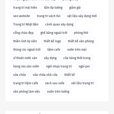
trang trí mái hiên
tấm ốp tường
giảm giá
seo website
trang trí vách tivi
vật liệu xây dựng mới
Trang trí Nhật Bản
cảnh quan xây dựng
cổng chào đẹp
ghế băng ngoài trời
phòng thờ
thiên linh kỳ viên
thiết kế logo
thiết kế văn phòng
thùng rác ngoài trời
tiệm cafe
vườn trên mái
vỉ thoát nước sàn
xây dựng
cửa hàng thời trang
hàng rào sân vườn
ngói nhựa trang trí
ngói pvc
sửa chữa
sửa chữa nhà cửa
thiết kế
trang trí tiệm cafe
vách sau sofa
vât liệu trang trí
văn phòng làm việc
vườn trên tường