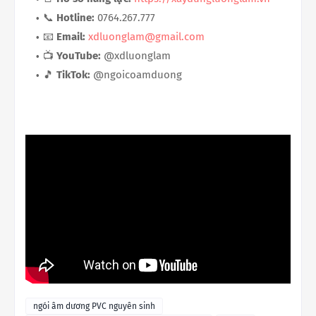
📞
Hotline:
0764.267.777
📧
Email:
xdluonglam@gmail.com
📺
YouTube:
@xdluonglam
🎵
TikTok:
@ngoicoamduong
ngói âm dương PVC nguyên sinh