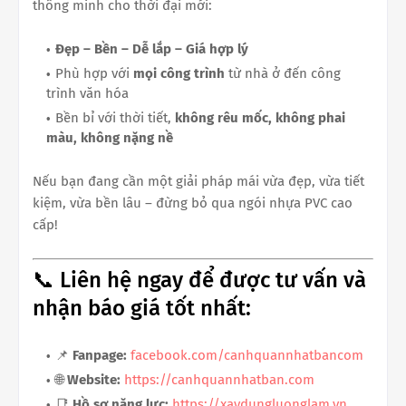
thông minh cho thời đại mới:
Đẹp – Bền – Dễ lắp – Giá hợp lý
Phù hợp với
mọi công trình
từ nhà ở đến công
trình văn hóa
Bền bỉ với thời tiết,
không rêu mốc, không phai
màu, không nặng nề
Nếu bạn đang cần một giải pháp mái vừa đẹp, vừa tiết
kiệm, vừa bền lâu – đừng bỏ qua ngói nhựa PVC cao
cấp!
📞 Liên hệ ngay để được tư vấn và
nhận báo giá tốt nhất:
📌
Fanpage:
facebook.com/canhquannhatbancom
🌐
Website:
https://canhquannhatban.com
📑
Hồ sơ năng lực:
https://xaydungluonglam.vn