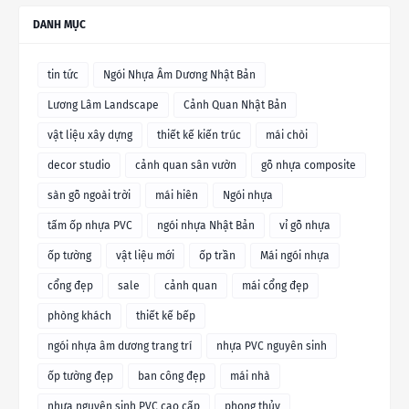
DANH MỤC
tin tức
Ngói Nhựa Âm Dương Nhật Bản
Lương Lâm Landscape
Cảnh Quan Nhật Bản
vật liệu xây dựng
thiết kế kiến trúc
mái chòi
decor studio
cảnh quan sân vườn
gỗ nhựa composite
sàn gỗ ngoài trời
mái hiên
Ngói nhựa
tấm ốp nhựa PVC
ngói nhựa Nhật Bản
vỉ gỗ nhựa
ốp tường
vật liệu mới
ốp trần
Mái ngói nhựa
cổng đẹp
sale
cảnh quan
mái cổng đẹp
phòng khách
thiết kế bếp
ngói nhựa âm dương trang trí
nhựa PVC nguyên sinh
ốp tường đẹp
ban công đẹp
mái nhà
nhựa nguyên sinh PVC cao cấp
phong thủy