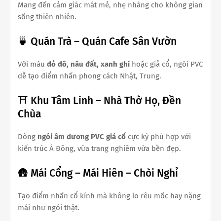
Mang đến cảm giác mát mẻ, nhẹ nhàng cho không gian
sống thiên nhiên.
🍵 Quán Trà – Quán Cafe Sân Vườn
Với màu
đỏ đô, nâu đất, xanh ghi
hoặc giả cổ, ngói PVC
dễ tạo điểm nhấn phong cách Nhật, Trung.
⛩️ Khu Tâm Linh – Nhà Thờ Họ, Đền
Chùa
Dòng
ngói âm dương PVC giả cổ
cực kỳ phù hợp với
kiến trúc Á Đông, vừa trang nghiêm vừa bền đẹp.
🛖 Mái Cổng – Mái Hiên – Chòi Nghỉ
Tạo điểm nhấn cổ kính mà không lo rêu mốc hay nặng
mái như ngói thật.