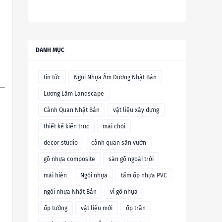
DANH MỤC
tin tức
Ngói Nhựa Âm Dương Nhật Bản
Lương Lâm Landscape
Cảnh Quan Nhật Bản
vật liệu xây dựng
thiết kế kiến trúc
mái chòi
decor studio
cảnh quan sân vườn
gỗ nhựa composite
sàn gỗ ngoài trời
mái hiên
Ngói nhựa
tấm ốp nhựa PVC
ngói nhựa Nhật Bản
vỉ gỗ nhựa
ốp tường
vật liệu mới
ốp trần