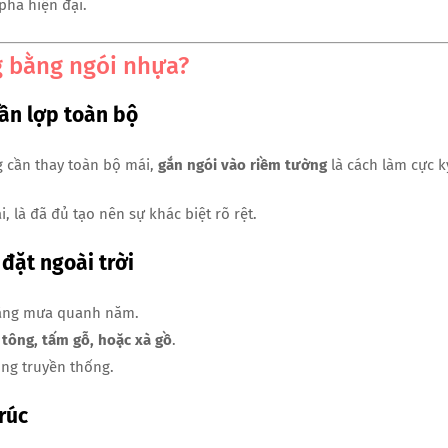
pha hiện đại.
g bằng ngói nhựa?
cần lợp toàn bộ
 cần thay toàn bộ mái,
gắn ngói vào riềm tường
là cách làm cực k
 là đã đủ tạo nên sự khác biệt rõ rệt.
đặt ngoài trời
nắng mưa quanh năm.
tông, tấm gỗ, hoặc xà gồ
.
ung truyền thống.
rúc