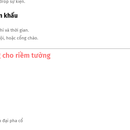
drop sự kiện.
ân khấu
phí và thời gian.
ội, hoặc cổng chào.
g cho riềm tường
n đại pha cổ