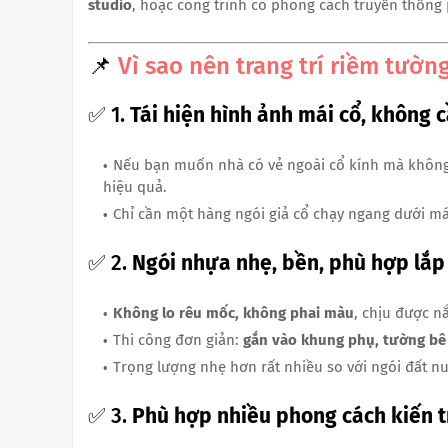
studio
, hoặc công trình có phong cách truyền thống 
📌
Vì sao nên trang trí riềm tườn
✅ 1.
Tái hiện hình ảnh mái cổ, không 
Nếu bạn muốn nhà có vẻ ngoài cổ kính mà không
hiệu quả.
Chỉ cần một hàng ngói giả cổ chạy ngang dưới mái,
✅ 2.
Ngói nhựa nhẹ, bền, phù hợp lắp 
Không lo rêu mốc, không phai màu
, chịu được 
Thi công đơn giản:
gắn vào khung phụ, tường bê 
Trọng lượng nhẹ hơn rất nhiều so với ngói đất n
✅ 3.
Phù hợp nhiều phong cách kiến t