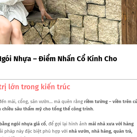
Ngói Nhựa – Điểm Nhấn Cổ Kính Cho
trị lớn trong kiến trúc
ý đến mái, cổng, sân vườn… mà quên rằng
riềm tường – viền trên c
ên chiều sâu thẩm mỹ cho tổng thể công trình
.
 bằng ngói nhựa giả cổ
, để gợi lại hình ảnh
mái nhà xưa với hàng
iải pháp này đặc biệt phù hợp với
nhà vườn, nhà hàng, quán trà,