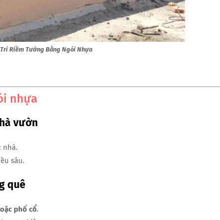
g Trí Riềm Tường Bằng Ngói Nhựa
ói nhựa
nhà vườn
 nhà.
iều sâu.
ng quê
hoặc phố cổ
.