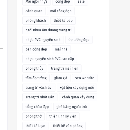
Mái ngói nhựa
cổng đẹp
sale
cảnh quan
mái cổng đẹp
phòng khách
thiết kế bếp
ngói nhựa âm dương trang trí
nhựa PVC nguyên sinh
ốp tường đẹp
ban công đẹp
mái nhà
nhựa nguyên sinh PVC cao cấp
phong thủy
trang trí mái hiên
tấm ốp tường
giảm giá
seo website
trang trí vách tivi
vật liệu xây dựng mới
Trang trí Nhật Bản
cảnh quan xây dựng
cổng chào đẹp
ghế băng ngoài trời
phòng thờ
thiên linh kỳ viên
thiết kế logo
thiết kế văn phòng