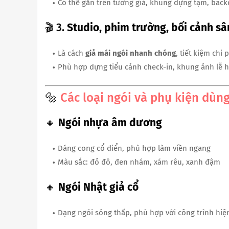
Có thể gắn trên tường giả, khung dựng tạm, back
🎬 3.
Studio, phim trường, bối cảnh s
Là cách
giả mái ngói nhanh chóng
, tiết kiệm chi 
Phù hợp dựng tiểu cảnh check-in, khung ảnh lễ h
🔩
Các loại ngói và phụ kiện dùn
🔸
Ngói nhựa âm dương
Dáng cong cổ điển, phù hợp làm viền ngang
Màu sắc: đỏ đô, đen nhám, xám rêu, xanh đậm
🔸
Ngói Nhật giả cổ
Dạng ngói sóng thấp, phù hợp với công trình hiệ