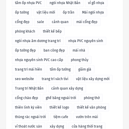
tấm ốp nhựa PVC
ngói nhựa Nhật Bản
vỉ gỗ nhựa
ốp tường
vật liệu mới
ốp trần
Mái ngói nhựa
cổng đẹp
sale
cảnh quan
mái cổng đẹp
phòng khách
thiết kế bếp
ngói nhựa âm dương trang trí
nhựa PVC nguyên sinh
ốp tường đẹp
ban công đẹp
mái nhà
nhựa nguyên sinh PVC cao cấp
phong thủy
trang trí mái hiên
tấm ốp tường
giảm giá
seo website
trang trí vách tivi
vật liệu xây dựng mới
Trang trí Nhật Bản
cảnh quan xây dựng
cổng chào đẹp
ghế băng ngoài trời
phòng thờ
thiên linh kỳ viên
thiết kế logo
thiết kế văn phòng
thùng rác ngoài trời
tiệm cafe
vườn trên mái
vỉ thoát nước sàn
xây dựng
cửa hàng thời trang