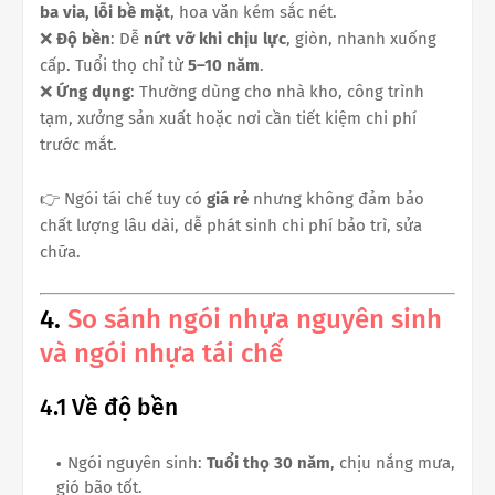
ba via, lỗi bề mặt
, hoa văn kém sắc nét.
❌
Độ bền
: Dễ
nứt vỡ khi chịu lực
, giòn, nhanh xuống
cấp. Tuổi thọ chỉ từ
5–10 năm
.
❌
Ứng dụng
: Thường dùng cho nhà kho, công trình
tạm, xưởng sản xuất hoặc nơi cần tiết kiệm chi phí
trước mắt.
👉 Ngói tái chế tuy có
giá rẻ
nhưng không đảm bảo
chất lượng lâu dài, dễ phát sinh chi phí bảo trì, sửa
chữa.
4.
So sánh ngói nhựa nguyên sinh
và ngói nhựa tái chế
4.1 Về độ bền
Ngói nguyên sinh:
Tuổi thọ 30 năm
, chịu nắng mưa,
gió bão tốt.