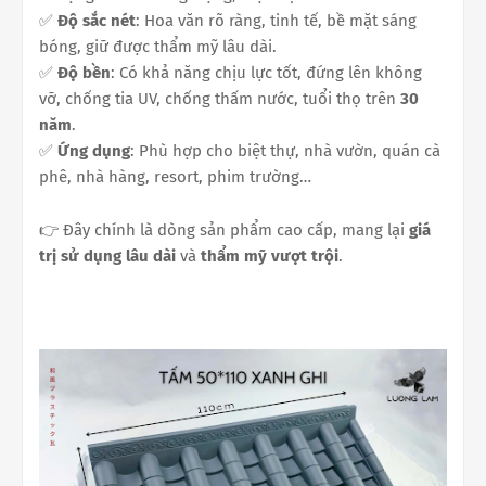
✅
Độ sắc nét
: Hoa văn rõ ràng, tinh tế, bề mặt sáng
bóng, giữ được thẩm mỹ lâu dài.
✅
Độ bền
: Có khả năng chịu lực tốt, đứng lên không
vỡ, chống tia UV, chống thấm nước, tuổi thọ trên
30
năm
.
✅
Ứng dụng
: Phù hợp cho biệt thự, nhà vườn, quán cà
phê, nhà hàng, resort, phim trường…
👉 Đây chính là dòng sản phẩm cao cấp, mang lại
giá
trị sử dụng lâu dài
và
thẩm mỹ vượt trội
.