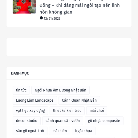
Đông – Khi dáng mái ngói tạo nên linh
hồn không gian
12/21/2025
DANH MỤC
tin tức
Ngói Nhựa Âm Dương Nhật Bản
Lương Lâm Landscape
Cảnh Quan Nhật Bản
vật liệu xây dựng
thiết kế kiến trúc
mái chòi
decor studio
cảnh quan sân vườn
gỗ nhựa composite
sàn gỗ ngoài trời
mái hiên
Ngói nhựa