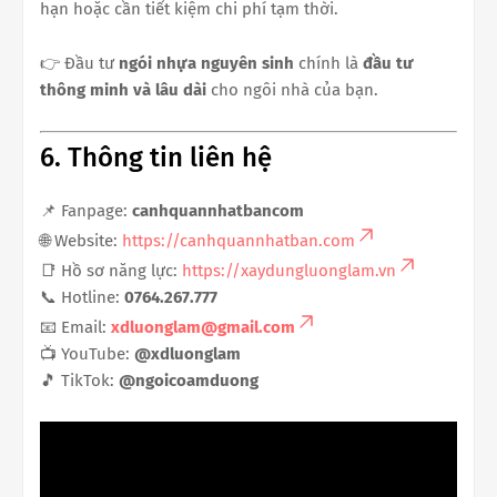
hạn hoặc cần tiết kiệm chi phí tạm thời.
👉 Đầu tư
ngói nhựa nguyên sinh
chính là
đầu tư
thông minh và lâu dài
cho ngôi nhà của bạn.
6. Thông tin liên hệ
📌 Fanpage:
canhquannhatbancom
🌐 Website:
https://canhquannhatban.com
📑 Hồ sơ năng lực:
https://xaydungluonglam.vn
📞 Hotline:
0764.267.777
📧 Email:
xdluonglam@gmail.com
📺 YouTube:
@xdluonglam
🎵 TikTok:
@ngoicoamduong