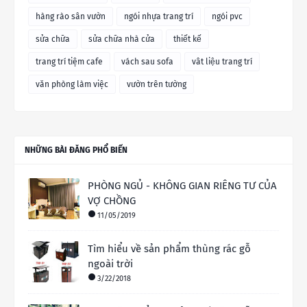
hàng rào sân vườn
ngói nhựa trang trí
ngói pvc
sửa chữa
sửa chữa nhà cửa
thiết kế
trang trí tiệm cafe
vách sau sofa
vât liệu trang trí
văn phòng làm việc
vườn trên tường
NHỮNG BÀI ĐĂNG PHỔ BIẾN
PHÒNG NGỦ - KHÔNG GIAN RIÊNG TƯ CỦA
VỢ CHỒNG
11/05/2019
Tìm hiểu về sản phẩm thùng rác gỗ
ngoài trời
3/22/2018