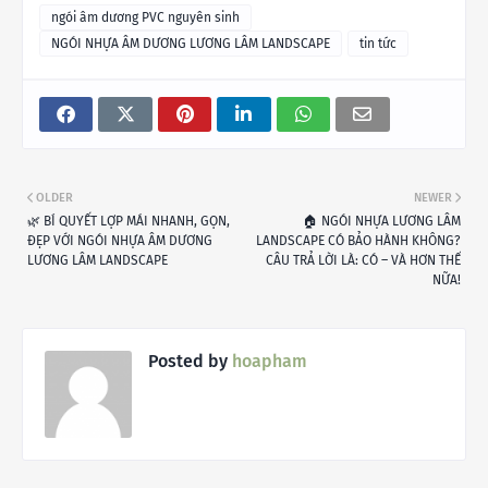
ngói âm dương PVC nguyên sinh
NGÓI NHỰA ÂM DƯƠNG LƯƠNG LÂM LANDSCAPE
tin tức
OLDER
NEWER
🌿 BÍ QUYẾT LỢP MÁI NHANH, GỌN,
🏠 NGÓI NHỰA LƯƠNG LÂM
ĐẸP VỚI NGÓI NHỰA ÂM DƯƠNG
LANDSCAPE CÓ BẢO HÀNH KHÔNG?
LƯƠNG LÂM LANDSCAPE
CÂU TRẢ LỜI LÀ: CÓ – VÀ HƠN THẾ
NỮA!
Posted by
hoapham