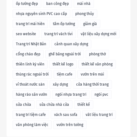
ốp tường đẹp
ban công đẹp
mái nhà
nhựa nguyên sinh PVC cao cấp
phong thủy
trang trí mái hiên
tấm ốp tường
giảm giá
seo website
trang trí vách tivi
vật liệu xây dựng mới
Trang trí Nhật Bản
cảnh quan xây dựng
cổng chào đẹp
ghế băng ngoài trời
phòng thờ
thiên linh kỳ viên
thiết kế logo
thiết kế văn phòng
thùng rác ngoài trời
tiệm cafe
vườn trên mái
vỉ thoát nước sàn
xây dựng
cửa hàng thời trang
hàng rào sân vườn
ngói nhựa trang trí
ngói pvc
sửa chữa
sửa chữa nhà cửa
thiết kế
trang trí tiệm cafe
vách sau sofa
vât liệu trang trí
văn phòng làm việc
vườn trên tường