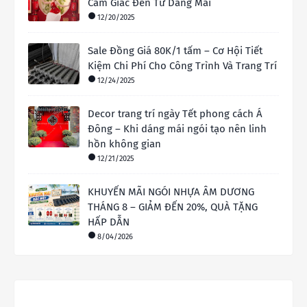
Cảm Giác Đến Từ Dáng Mái
12/20/2025
Sale Đồng Giá 80K/1 tấm – Cơ Hội Tiết
Kiệm Chi Phí Cho Công Trình Và Trang Trí
12/24/2025
Decor trang trí ngày Tết phong cách Á
Đông – Khi dáng mái ngói tạo nên linh
hồn không gian
12/21/2025
KHUYẾN MÃI NGÓI NHỰA ÂM DƯƠNG
THÁNG 8 – GIẢM ĐẾN 20%, QUÀ TẶNG
HẤP DẪN
8/04/2026