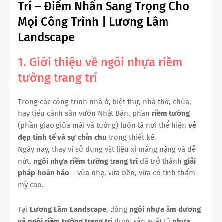
Trí – Điểm Nhấn Sang Trọng Cho
Mọi Công Trình | Lương Lâm
Landscape
1. Giới thiệu về ngói nhựa riềm
tường trang trí
Trong các công trình nhà ở, biệt thự, nhà thờ, chùa,
hay tiểu cảnh sân vườn Nhật Bản, phần
riềm tường
(phần giao giữa mái và tường) luôn là nơi thể hiện
vẻ
đẹp tinh tế và sự chỉn chu
trong thiết kế.
Ngày nay, thay vì sử dụng vật liệu xi măng nặng và dễ
nứt,
ngói nhựa riềm tường trang trí
đã trở thành
giải
pháp hoàn hảo
– vừa nhẹ, vừa bền, vừa có tính thẩm
mỹ cao.
Tại
Lương Lâm Landscape
, dòng
ngói nhựa âm dương
và ngói riềm tường trang trí
được sản xuất từ
nhựa