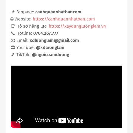
📌 Fanpage:
canhquannhatbancom
🌐 Website:
https://canhquannhatban.com
📑 Hồ sơ năng lực:
https://xaydungluonglam.vn
📞 Hotline:
0764.267.777
📧 Email:
xdluonglam@gmail.com
📺 YouTube:
@xdluonglam
🎵 TikTok:
@ngoicoamduong