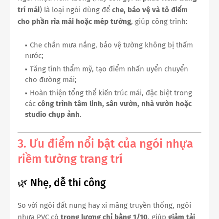
trí mái
) là loại ngói dùng để
che, bảo vệ và tô điểm
cho phần rìa mái hoặc mép tường
, giúp công trình:
Che chắn mưa nắng, bảo vệ tường không bị thấm
nước;
Tăng tính thẩm mỹ, tạo điểm nhấn uyển chuyển
cho đường mái;
Hoàn thiện tổng thể kiến trúc mái, đặc biệt trong
các
công trình tâm linh, sân vườn, nhà vườn hoặc
studio chụp ảnh
.
3. Ưu điểm nổi bật của ngói nhựa
riềm tường trang trí
🌿 Nhẹ, dễ thi công
So với ngói đất nung hay xi măng truyền thống, ngói
nhựa PVC có
trọng lượng chỉ bằng 1/10
, giúp
giảm tải