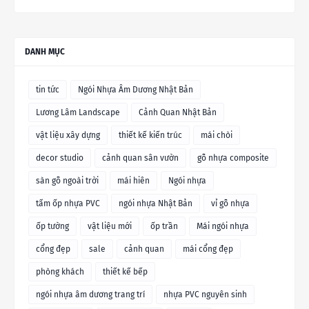
DANH MỤC
tin tức
Ngói Nhựa Âm Dương Nhật Bản
Lương Lâm Landscape
Cảnh Quan Nhật Bản
vật liệu xây dựng
thiết kế kiến trúc
mái chòi
decor studio
cảnh quan sân vườn
gỗ nhựa composite
sàn gỗ ngoài trời
mái hiên
Ngói nhựa
tấm ốp nhựa PVC
ngói nhựa Nhật Bản
vỉ gỗ nhựa
ốp tường
vật liệu mới
ốp trần
Mái ngói nhựa
cổng đẹp
sale
cảnh quan
mái cổng đẹp
phòng khách
thiết kế bếp
ngói nhựa âm dương trang trí
nhựa PVC nguyên sinh