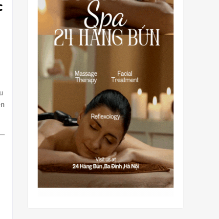
c
u
ên