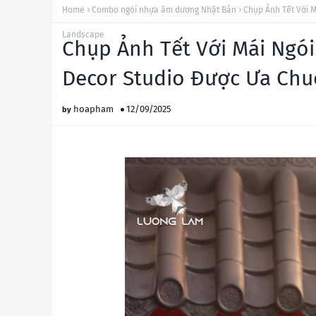
Home
Combo ngói nhựa âm dương Nhật Bản
Chụp Ảnh Tết Với 
Landscape
Chụp Ảnh Tết Với Mái Ngó
Decor Studio Được Ưa Ch
hoapham
12/09/2025