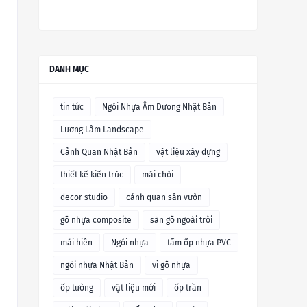
DANH MỤC
tin tức
Ngói Nhựa Âm Dương Nhật Bản
Lương Lâm Landscape
Cảnh Quan Nhật Bản
vật liệu xây dựng
thiết kế kiến trúc
mái chòi
decor studio
cảnh quan sân vườn
gỗ nhựa composite
sàn gỗ ngoài trời
mái hiên
Ngói nhựa
tấm ốp nhựa PVC
ngói nhựa Nhật Bản
vỉ gỗ nhựa
ốp tường
vật liệu mới
ốp trần