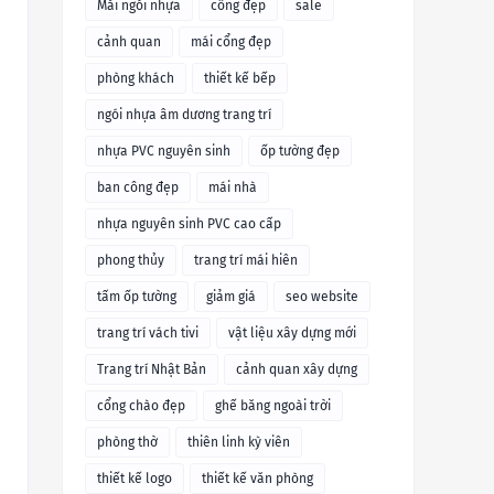
Mái ngói nhựa
cổng đẹp
sale
cảnh quan
mái cổng đẹp
phòng khách
thiết kế bếp
ngói nhựa âm dương trang trí
nhựa PVC nguyên sinh
ốp tường đẹp
ban công đẹp
mái nhà
nhựa nguyên sinh PVC cao cấp
phong thủy
trang trí mái hiên
tấm ốp tường
giảm giá
seo website
trang trí vách tivi
vật liệu xây dựng mới
Trang trí Nhật Bản
cảnh quan xây dựng
cổng chào đẹp
ghế băng ngoài trời
phòng thờ
thiên linh kỳ viên
thiết kế logo
thiết kế văn phòng