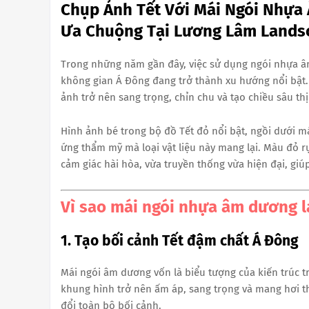
Chụp Ảnh Tết Với Mái Ngói Nhựa
Ưa Chuộng Tại Lương Lâm Lands
Trong những năm gần đây, việc sử dụng ngói nhựa âm
không gian Á Đông đang trở thành xu hướng nổi bật.
ảnh trở nên sang trọng, chỉn chu và tạo chiều sâu thị 
Hình ảnh bé trong bộ đồ Tết đỏ nổi bật, ngồi dưới 
ứng thẩm mỹ mà loại vật liệu này mang lại. Màu đỏ r
cảm giác hài hòa, vừa truyền thống vừa hiện đại, giú
Vì sao mái ngói nhựa âm dương l
1. Tạo bối cảnh Tết đậm chất Á Đông
Mái ngói âm dương vốn là biểu tượng của kiến trúc t
khung hình trở nên ấm áp, sang trọng và mang hơi t
đổi toàn bộ bối cảnh.