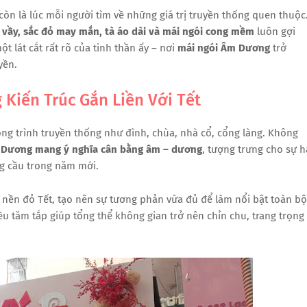
òn là lúc mỗi người tìm về những giá trị truyền thống quen thuộc
 vầy, sắc đỏ may mắn, tà áo dài và mái ngói cong mềm
luôn gợi
t lát cắt rất rõ của tinh thần ấy – nơi
mái ngói Âm Dương
trở
yền.
Kiến Trúc Gắn Liền Với Tết
ng trình truyền thống như đình, chùa, nhà cổ, cổng làng. Không
 Dương mang ý nghĩa cân bằng âm – dương
, tượng trưng cho sự h
g cầu trong năm mới.
 nền đỏ Tết, tạo nên sự tương phản vừa đủ để làm nổi bật toàn bộ
u tăm tắp giúp tổng thể không gian trở nên chỉn chu, trang trọng