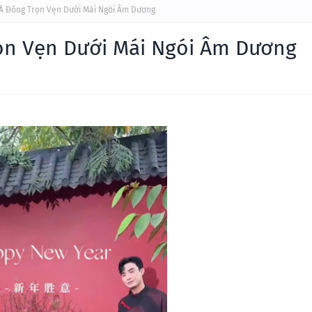
 Á Đông Trọn Vẹn Dưới Mái Ngói Âm Dương
ọn Vẹn Dưới Mái Ngói Âm Dương