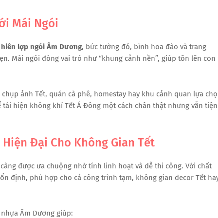
ới Mái Ngói
 hiên lợp ngói Âm Dương
, bức tường đỏ, bình hoa đào và trang
ẹn. Mái ngói đóng vai trò như “khung cảnh nền”, giúp tôn lên con
hu chụp ảnh Tết, quán cà phê, homestay hay khu cảnh quan lựa ch
 tái hiện không khí Tết Á Đông một cách chân thật nhưng vẫn tiện
 Hiện Đại Cho Không Gian Tết
càng được ưa chuộng nhờ tính linh hoạt và dễ thi công. Với chất
 ổn định, phù hợp cho cả công trình tạm, không gian decor Tết ha
i nhựa Âm Dương giúp: