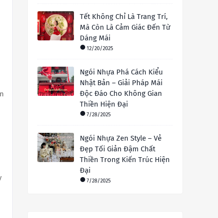
Tết Không Chỉ Là Trang Trí,
Mà Còn Là Cảm Giác Đến Từ
Dáng Mái
12/20/2025
Ngói Nhựa Phá Cách Kiểu
Nhật Bản – Giải Pháp Mái
Độc Đáo Cho Không Gian
ọn
Thiền Hiện Đại
7/28/2025
Ngói Nhựa Zen Style – Vẻ
Đẹp Tối Giản Đậm Chất
Thiền Trong Kiến Trúc Hiện
Đại
y
7/28/2025