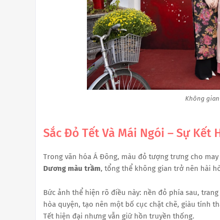
Không gian 
Sắc Đỏ Tết Và Mái Ngói – Sự Kết
Trong văn hóa Á Đông, màu đỏ tượng trưng cho may m
Dương màu trầm
, tổng thể không gian trở nên hài h
Bức ảnh thể hiện rõ điều này: nền đỏ phía sau, trang
hòa quyện, tạo nên một bố cục chặt chẽ, giàu tính t
Tết hiện đại nhưng vẫn giữ hồn truyền thống.