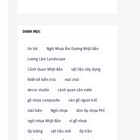
DANH MỤC
tin tức
Ngói Nhựa Âm Dương Nhật Bản
Lương Lâm Landscape
Cảnh Quan Nhật Bản
vật liệu xây dựng
thiết kế kiến trúc
mái chòi
decor studio
cảnh quan sân vườn
gỗ nhựa composite
sàn gỗ ngoài trời
mái hiên
Ngói nhựa
tấm ốp nhựa PVC
ngói nhựa Nhật Bản
vỉ gỗ nhựa
ốp tường
vật liệu mới
ốp trần