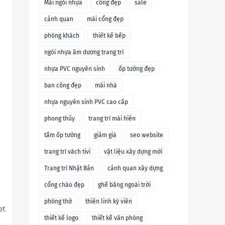
Mái ngói nhựa
cổng đẹp
sale
cảnh quan
mái cổng đẹp
phòng khách
thiết kế bếp
ngói nhựa âm dương trang trí
nhựa PVC nguyên sinh
ốp tường đẹp
ban công đẹp
mái nhà
nhựa nguyên sinh PVC cao cấp
phong thủy
trang trí mái hiên
tấm ốp tường
giảm giá
seo website
trang trí vách tivi
vật liệu xây dựng mới
Trang trí Nhật Bản
cảnh quan xây dựng
cổng chào đẹp
ghế băng ngoài trời
phòng thờ
thiên linh kỳ viên
pt
thiết kế logo
thiết kế văn phòng