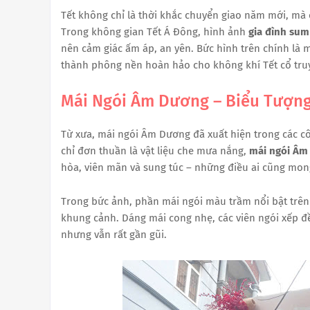
Tết không chỉ là thời khắc chuyển giao năm mới, mà c
Trong không gian Tết Á Đông, hình ảnh
gia đình sum
nên cảm giác ấm áp, an yên. Bức hình trên chính là mộ
thành phông nền hoàn hảo cho không khí Tết cổ tru
Mái Ngói Âm Dương – Biểu Tượng 
Từ xưa, mái ngói Âm Dương đã xuất hiện trong các cô
chỉ đơn thuần là vật liệu che mưa nắng,
mái ngói Âm
hòa, viên mãn và sung túc – những điều ai cũng mon
Trong bức ảnh, phần mái ngói màu trầm nổi bật trên
khung cảnh. Dáng mái cong nhẹ, các viên ngói xếp đề
nhưng vẫn rất gần gũi.