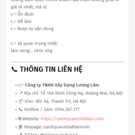
giá rẻ nhất, mà vì:
👉 Ổn định
👉 Dễ làm
👉 Được tư vấn đúng
👉 Và quan trọng nhất:
làm xong… nhìn ưng
📞 THÔNG TIN LIÊN HỆ
👉
Công ty TNHH Xây Dựng Lương Lâm
📍 Địa chỉ: Tổ 16A Định Công Hạ, Hoàng Mai, Hà Nội
📦 Kho: Yên Xá, Thanh Trì, Hà Nội
📞 Hotline / Zalo: 0764.267.777
🌐 Website:
https://canhquannhatban.com
📘 Fanpage: canhquannhatbancom
🎵 TikTok: @ngoicoamduong