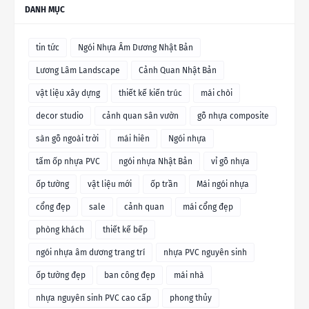
DANH MỤC
tin tức
Ngói Nhựa Âm Dương Nhật Bản
Lương Lâm Landscape
Cảnh Quan Nhật Bản
vật liệu xây dựng
thiết kế kiến trúc
mái chòi
decor studio
cảnh quan sân vườn
gỗ nhựa composite
sàn gỗ ngoài trời
mái hiên
Ngói nhựa
tấm ốp nhựa PVC
ngói nhựa Nhật Bản
vỉ gỗ nhựa
ốp tường
vật liệu mới
ốp trần
Mái ngói nhựa
cổng đẹp
sale
cảnh quan
mái cổng đẹp
phòng khách
thiết kế bếp
ngói nhựa âm dương trang trí
nhựa PVC nguyên sinh
ốp tường đẹp
ban công đẹp
mái nhà
nhựa nguyên sinh PVC cao cấp
phong thủy