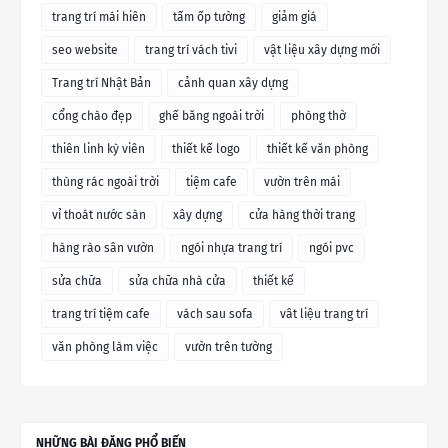
trang trí mái hiên
tấm ốp tường
giảm giá
seo website
trang trí vách tivi
vật liệu xây dựng mới
Trang trí Nhật Bản
cảnh quan xây dựng
cổng chào đẹp
ghế băng ngoài trời
phòng thờ
thiên linh kỳ viên
thiết kế logo
thiết kế văn phòng
thùng rác ngoài trời
tiệm cafe
vườn trên mái
vỉ thoát nước sàn
xây dựng
cửa hàng thời trang
hàng rào sân vườn
ngói nhựa trang trí
ngói pvc
sửa chữa
sửa chữa nhà cửa
thiết kế
trang trí tiệm cafe
vách sau sofa
vât liệu trang trí
văn phòng làm việc
vườn trên tường
NHỮNG BÀI ĐĂNG PHỔ BIẾN