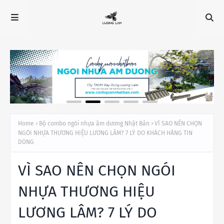
Home
Bộ combo ngói nhựa âm dương Nhật Bản
VÌ SAO NÊN CHỌN
NGÓI NHỰA THƯƠNG HIỆU LƯƠNG LÂM? 7 LÝ DO KHÁCH HÀNG TIN
DÙNG
VÌ SAO NÊN CHỌN NGÓI
NHỰA THƯƠNG HIỆU
LƯƠNG LÂM? 7 LÝ DO