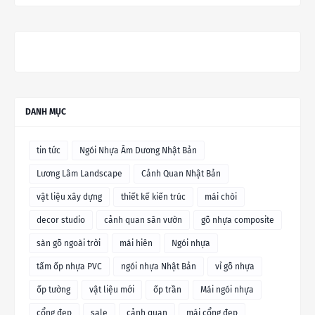
DANH MỤC
tin tức
Ngói Nhựa Âm Dương Nhật Bản
Lương Lâm Landscape
Cảnh Quan Nhật Bản
vật liệu xây dựng
thiết kế kiến trúc
mái chòi
decor studio
cảnh quan sân vườn
gỗ nhựa composite
sàn gỗ ngoài trời
mái hiên
Ngói nhựa
tấm ốp nhựa PVC
ngói nhựa Nhật Bản
vỉ gỗ nhựa
ốp tường
vật liệu mới
ốp trần
Mái ngói nhựa
cổng đẹp
sale
cảnh quan
mái cổng đẹp