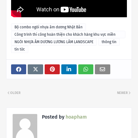
Bộ combo ngói nhựa âm dương Nhật Bản
Công trình thi công hoàn thiện cho khách hàng khu vực miền
Bắc
NGÓI NHỰA ÂM DƯƠNG LƯƠNG LÂM LANDSCAPE
thông tin
tin tức
OLDER
NEWER
Posted by
hoapham