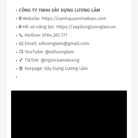
CÔNG TY TNHH XÂY DỰNG LƯƠNG LÂM
🌐 Website: https://canhquannhatban.com
🌐 Hồ sơ năng lực: https://xaydungluonglam.vn
📞 Hotline: 0764.267.777
📧 Email: xdluonglam@gmail.com
📺 YouTube: @xdluonglam
🎵 TikTok: @ngoicoamduong
📘 Fanpage: Xây Dựng Lương Lâm