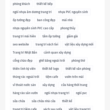
phòng khách
thiết kế bếp
ngói nhựa âm dương trang trí
nhựa PVC nguyên sinh
ốp tường đẹp
ban công đẹp
mái nhà
nhựa nguyên sinh PVC cao cấp
phong thủy
trang trí mái hiên
tấm ốp tường
giảm giá
seo website
trang trí vách tivi
vật liệu xây dựng mới
Trang trí Nhật Bản
cảnh quan xây dựng
cổng chào đẹp
ghế băng ngoài trời
phòng thờ
thiên linh kỳ viên
thiết kế logo
thiết kế văn phòng
thùng rác ngoài trời
tiệm cafe
vườn trên mái
vỉ thoát nước sàn
xây dựng
cửa hàng thời trang
hàng rào sân vườn
ngói nhựa trang trí
ngói pvc
sửa chữa
sửa chữa nhà cửa
thiết kế
trang trí tiệm cafe
vách sau sofa
vât liệu trang trí