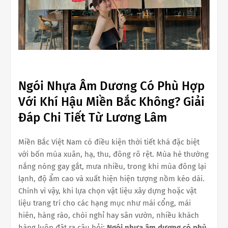
Ngói Nhựa Âm Dương Có Phù Hợp
Với Khí Hậu Miền Bắc Không? Giải
Đáp Chi Tiết Từ Lương Lâm
Miền Bắc Việt Nam có điều kiện thời tiết khá đặc biệt
với bốn mùa xuân, hạ, thu, đông rõ rệt. Mùa hè thường
nắng nóng gay gắt, mưa nhiều, trong khi mùa đông lại
lạnh, độ ẩm cao và xuất hiện hiện tượng nồm kéo dài.
Chính vì vậy, khi lựa chọn vật liệu xây dựng hoặc vật
liệu trang trí cho các hạng mục như mái cổng, mái
hiên, hàng rào, chòi nghỉ hay sân vườn, nhiều khách
hàng luôn đặt ra câu hỏi:
Ngói nhựa âm dương có phù