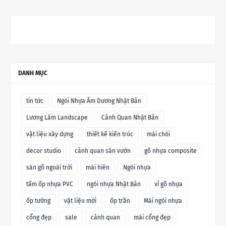
DANH MỤC
tin tức
Ngói Nhựa Âm Dương Nhật Bản
Lương Lâm Landscape
Cảnh Quan Nhật Bản
vật liệu xây dựng
thiết kế kiến trúc
mái chòi
decor studio
cảnh quan sân vườn
gỗ nhựa composite
sàn gỗ ngoài trời
mái hiên
Ngói nhựa
tấm ốp nhựa PVC
ngói nhựa Nhật Bản
vỉ gỗ nhựa
ốp tường
vật liệu mới
ốp trần
Mái ngói nhựa
cổng đẹp
sale
cảnh quan
mái cổng đẹp