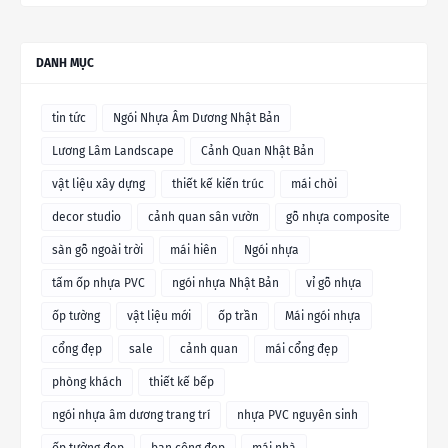
DANH MỤC
tin tức
Ngói Nhựa Âm Dương Nhật Bản
Lương Lâm Landscape
Cảnh Quan Nhật Bản
vật liệu xây dựng
thiết kế kiến trúc
mái chòi
decor studio
cảnh quan sân vườn
gỗ nhựa composite
sàn gỗ ngoài trời
mái hiên
Ngói nhựa
tấm ốp nhựa PVC
ngói nhựa Nhật Bản
vỉ gỗ nhựa
ốp tường
vật liệu mới
ốp trần
Mái ngói nhựa
cổng đẹp
sale
cảnh quan
mái cổng đẹp
phòng khách
thiết kế bếp
ngói nhựa âm dương trang trí
nhựa PVC nguyên sinh
ốp tường đẹp
ban công đẹp
mái nhà