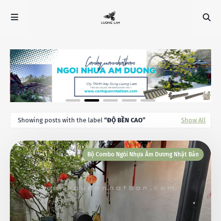
Showing posts with the label
ĐỘ BỀN CAO
Show All
Bộ Combo Ngói Nhựa Âm Dương Nhật Bản