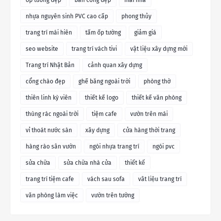
nhựa nguyên sinh PVC cao cấp
phong thủy
trang trí mái hiên
tấm ốp tường
giảm giá
seo website
trang trí vách tivi
vật liệu xây dựng mới
Trang trí Nhật Bản
cảnh quan xây dựng
cổng chào đẹp
ghế băng ngoài trời
phòng thờ
thiên linh kỳ viên
thiết kế logo
thiết kế văn phòng
thùng rác ngoài trời
tiệm cafe
vườn trên mái
vỉ thoát nước sàn
xây dựng
cửa hàng thời trang
hàng rào sân vườn
ngói nhựa trang trí
ngói pvc
sửa chữa
sửa chữa nhà cửa
thiết kế
trang trí tiệm cafe
vách sau sofa
vât liệu trang trí
văn phòng làm việc
vườn trên tường