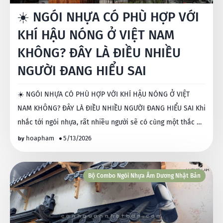
☀️ NGÓI NHỰA CÓ PHÙ HỢP VỚI
KHÍ HẬU NÓNG Ở VIỆT NAM
KHÔNG? ĐÂY LÀ ĐIỀU NHIỀU
NGƯỜI ĐANG HIỂU SAI
☀️ NGÓI NHỰA CÓ PHÙ HỢP VỚI KHÍ HẬU NÓNG Ở VIỆT
NAM KHÔNG? ĐÂY LÀ ĐIỀU NHIỀU NGƯỜI ĐANG HIỂU SAI Khi
nhắc tới ngói nhựa, rất nhiều người sẽ có cùng một thắc …
hoapham
5/13/2026
Bộ Combo Ngói Nhựa Âm Dương Nhật Bản