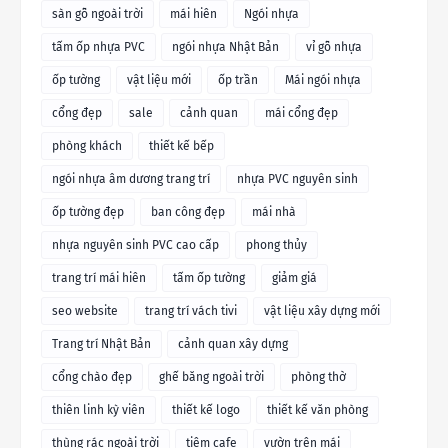
sàn gỗ ngoài trời
mái hiên
Ngói nhựa
tấm ốp nhựa PVC
ngói nhựa Nhật Bản
vỉ gỗ nhựa
ốp tường
vật liệu mới
ốp trần
Mái ngói nhựa
cổng đẹp
sale
cảnh quan
mái cổng đẹp
phòng khách
thiết kế bếp
ngói nhựa âm dương trang trí
nhựa PVC nguyên sinh
ốp tường đẹp
ban công đẹp
mái nhà
nhựa nguyên sinh PVC cao cấp
phong thủy
trang trí mái hiên
tấm ốp tường
giảm giá
seo website
trang trí vách tivi
vật liệu xây dựng mới
Trang trí Nhật Bản
cảnh quan xây dựng
cổng chào đẹp
ghế băng ngoài trời
phòng thờ
thiên linh kỳ viên
thiết kế logo
thiết kế văn phòng
thùng rác ngoài trời
tiệm cafe
vườn trên mái