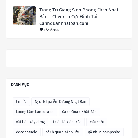
Trang Trí Giáng Sinh Phong Cách Nhật
Bản – Check-in Cực Đỉnh Tại
Canhquannhatban.com
7/28/2025
DANH MỤC
tin tức
Ngói Nhựa Âm Dương Nhật Bản
Lương Lâm Landscape
Cảnh Quan Nhật Bản
vật liệu xây dựng
thiết kế kiến trúc
mái chòi
decor studio
cảnh quan sân vườn
gỗ nhựa composite