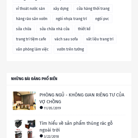
vỉ thoát nước sàn
xây dựng
cửa hàng thời trang
hàng rào sân vườn
ngói nhựa trang trí
ngói pvc
sửa chữa
sửa chữa nhà cửa
thiết kế
trang trí tiệm cafe
vách sau sofa
vât liệu trang trí
văn phòng làm việc
vườn trên tường
NHỮNG BÀI ĐĂNG PHỔ BIẾN
PHÒNG NGỦ - KHÔNG GIAN RIÊNG TƯ CỦA
VỢ CHỒNG
11/05/2019
Tìm hiểu về sản phẩm thùng rác gỗ
ngoài trời
3/22/2018