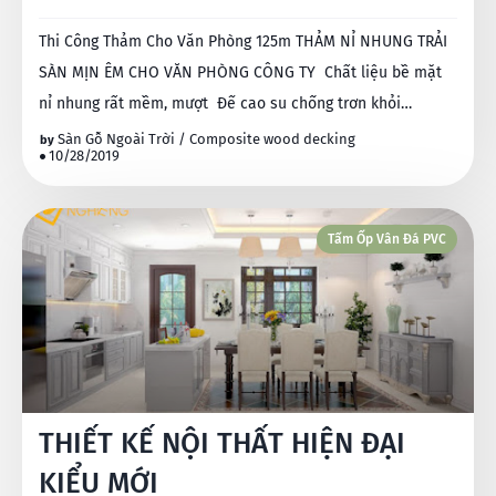
Thi Công Thảm Cho Văn Phòng 125m THẢM NỈ NHUNG TRẢI
SÀN MỊN ÊM CHO VĂN PHÒNG CÔNG TY Chất liệu bề mặt
nỉ nhung rất mềm, mượt Đế cao su chống trơn khỏi…
Sàn Gỗ Ngoài Trời / Composite wood decking
10/28/2019
Tấm Ốp Vân Đá PVC
THIẾT KẾ NỘI THẤT HIỆN ĐẠI
KIỂU MỚI