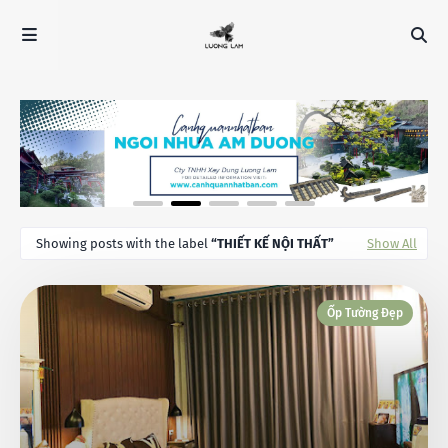
Showing posts with the label
THIẾT KẾ NỘI THẤT
Show All
Ốp Tường Đẹp