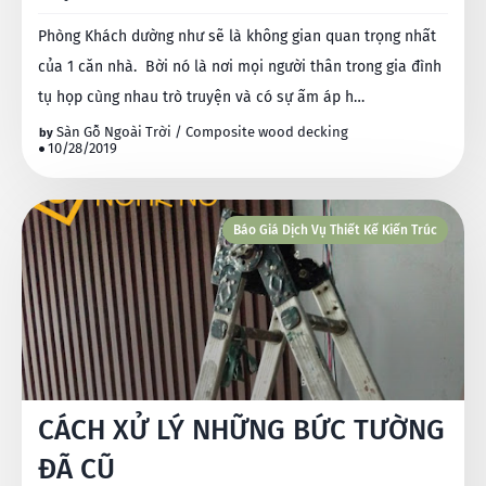
Phòng Khách dường như sẽ là không gian quan trọng nhất
của 1 căn nhà. Bời nó là nơi mọi người thân trong gia đình
tụ họp cùng nhau trò truyện và có sự ấm áp h…
Sàn Gỗ Ngoài Trời / Composite wood decking
10/28/2019
Báo Giá Dịch Vụ Thiết Kế Kiến Trúc
CÁCH XỬ LÝ NHỮNG BỨC TƯỜNG
ĐÃ CŨ