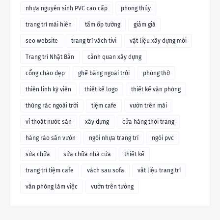
nhựa nguyên sinh PVC cao cấp
phong thủy
trang trí mái hiên
tấm ốp tường
giảm giá
seo website
trang trí vách tivi
vật liệu xây dựng mới
Trang trí Nhật Bản
cảnh quan xây dựng
cổng chào đẹp
ghế băng ngoài trời
phòng thờ
thiên linh kỳ viên
thiết kế logo
thiết kế văn phòng
thùng rác ngoài trời
tiệm cafe
vườn trên mái
vỉ thoát nước sàn
xây dựng
cửa hàng thời trang
hàng rào sân vườn
ngói nhựa trang trí
ngói pvc
sửa chữa
sửa chữa nhà cửa
thiết kế
trang trí tiệm cafe
vách sau sofa
vât liệu trang trí
văn phòng làm việc
vườn trên tường