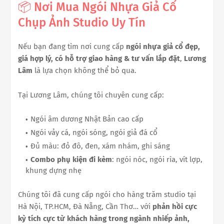
📦 Nơi Mua Ngói Nhựa Giả Cổ
Chụp Ảnh Studio Uy Tín
Nếu bạn đang tìm nơi cung cấp
ngói nhựa giả cổ đẹp,
giá hợp lý, có hỗ trợ giao hàng & tư vấn lắp đặt
,
Lương
Lâm
là lựa chọn không thể bỏ qua.
Tại Lương Lâm, chúng tôi chuyên cung cấp:
Ngói âm dương Nhật Bản cao cấp
Ngói vảy cá, ngói sóng, ngói giả đá cổ
Đủ màu: đỏ đô, đen, xám nhám, ghi sáng
Combo phụ kiện đi kèm
: ngói nóc, ngói rìa, vít lợp,
khung dựng nhẹ
Chúng tôi đã cung cấp ngói cho hàng trăm studio tại
Hà Nội, TP.HCM, Đà Nẵng, Cần Thơ… với
phản hồi cực
kỳ tích cực từ khách hàng trong ngành nhiếp ảnh,