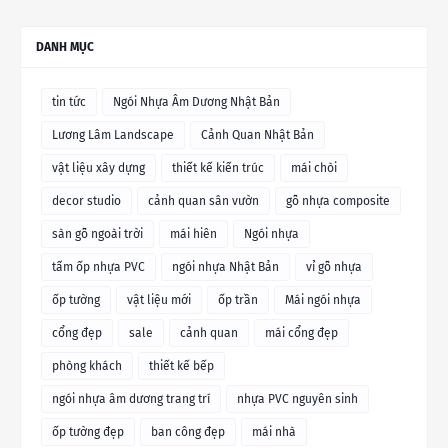
DANH MỤC
tin tức
Ngói Nhựa Âm Dương Nhật Bản
Lương Lâm Landscape
Cảnh Quan Nhật Bản
vật liệu xây dựng
thiết kế kiến trúc
mái chòi
decor studio
cảnh quan sân vườn
gỗ nhựa composite
sàn gỗ ngoài trời
mái hiên
Ngói nhựa
tấm ốp nhựa PVC
ngói nhựa Nhật Bản
vỉ gỗ nhựa
ốp tường
vật liệu mới
ốp trần
Mái ngói nhựa
cổng đẹp
sale
cảnh quan
mái cổng đẹp
phòng khách
thiết kế bếp
ngói nhựa âm dương trang trí
nhựa PVC nguyên sinh
ốp tường đẹp
ban công đẹp
mái nhà