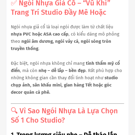
✅ Ngói Nhựa Giả Cổ – “Vũ Khí”
Trang Trí Studio Đầy Mê Hoặc
Ngói nhựa giả cổ là loại ngói được làm từ chất liệu
nhựa PVC hoặc ASA cao cấp
, có kiểu dáng mô phỏng
theo
ngói âm dương, ngói vảy cá, ngói sóng tròn
truyền thống
.
Đặc biệt, ngói nhựa không chỉ mang
tính thẩm mỹ cổ
điển
, mà còn
nhẹ – dễ lắp – bền đẹp
. Rất phù hợp cho
những không gian cần thay đổi linh hoạt như
studio
chụp ảnh, sân khấu mini, gian hàng Tết hoặc góc
decor quán cà phê.
🔍 Vì Sao Ngói Nhựa Là Lựa Chọn
Số 1 Cho Studio?
1.
Trọng lượng siêu nhẹ – Dễ tháo lắp