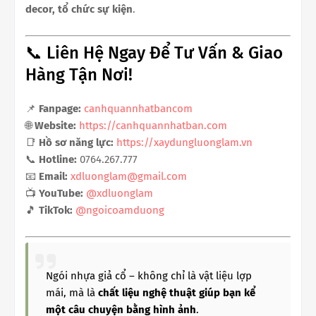
decor, tổ chức sự kiện
.
📞 Liên Hệ Ngay Để Tư Vấn & Giao
Hàng Tận Nơi!
📌
Fanpage:
canhquannhatbancom
🌐
Website:
https://canhquannhatban.com
📑
Hồ sơ năng lực:
https://xaydungluonglam.vn
📞
Hotline:
0764.267.777
📧
Email:
xdluonglam@gmail.com
📺
YouTube:
@xdluonglam
🎵
TikTok:
@ngoicoamduong
Ngói nhựa giả cổ – không chỉ là vật liệu lợp
mái, mà là
chất liệu nghệ thuật giúp bạn kể
một câu chuyện bằng hình ảnh
.