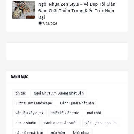
Ngói Nhựa Zen Style – Vẻ Đẹp Tối Giản
Đậm Chất Thiền Trong Kiến Trúc Hiện
Đại
7/28/2025
DANH MỤC
tin tức
Ngói Nhựa Âm Dương Nhật Bản
Lương Lâm Landscape
Cảnh Quan Nhật Bản
vật liệu xây dựng
thiết kế kiến trúc
mái chòi
decor studio
cảnh quan sân vườn
gỗ nhựa composite
sàn gỗ ngoài trời
mái hiên
Ngói nhựa