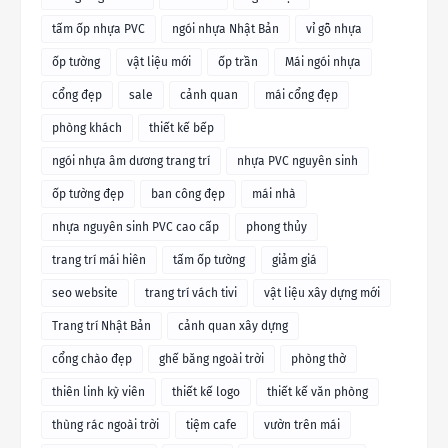
tấm ốp nhựa PVC
ngói nhựa Nhật Bản
vỉ gỗ nhựa
ốp tường
vật liệu mới
ốp trần
Mái ngói nhựa
cổng đẹp
sale
cảnh quan
mái cổng đẹp
phòng khách
thiết kế bếp
ngói nhựa âm dương trang trí
nhựa PVC nguyên sinh
ốp tường đẹp
ban công đẹp
mái nhà
nhựa nguyên sinh PVC cao cấp
phong thủy
trang trí mái hiên
tấm ốp tường
giảm giá
seo website
trang trí vách tivi
vật liệu xây dựng mới
Trang trí Nhật Bản
cảnh quan xây dựng
cổng chào đẹp
ghế băng ngoài trời
phòng thờ
thiên linh kỳ viên
thiết kế logo
thiết kế văn phòng
thùng rác ngoài trời
tiệm cafe
vườn trên mái