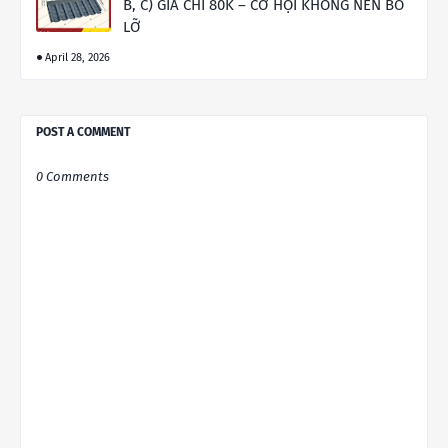
B, C) GIÁ CHỈ 80K – CƠ HỘI KHÔNG NÊN BỎ
LỠ
April 28, 2026
POST A COMMENT
0 Comments