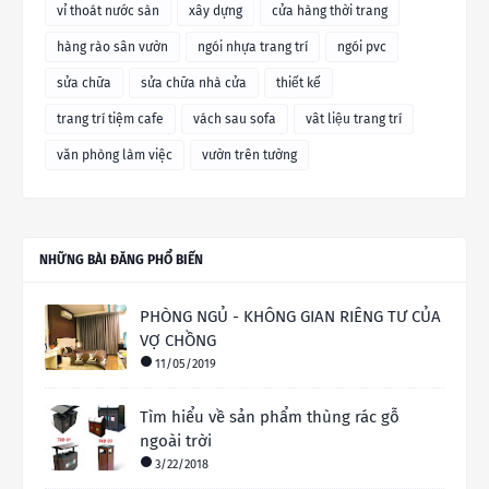
vỉ thoát nước sàn
xây dựng
cửa hàng thời trang
hàng rào sân vườn
ngói nhựa trang trí
ngói pvc
sửa chữa
sửa chữa nhà cửa
thiết kế
trang trí tiệm cafe
vách sau sofa
vât liệu trang trí
văn phòng làm việc
vườn trên tường
NHỮNG BÀI ĐĂNG PHỔ BIẾN
PHÒNG NGỦ - KHÔNG GIAN RIÊNG TƯ CỦA
VỢ CHỒNG
11/05/2019
Tìm hiểu về sản phẩm thùng rác gỗ
ngoài trời
3/22/2018