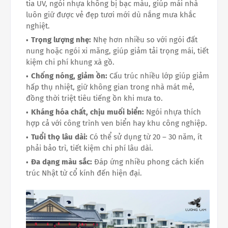
tia UV, ngói nhựa không bị bạc màu, giúp mái nhà
luôn giữ được vẻ đẹp tươi mới dù nắng mưa khắc
nghiệt.
Trọng lượng nhẹ:
Nhẹ hơn nhiều so với ngói đất
nung hoặc ngói xi măng, giúp giảm tải trọng mái, tiết
kiệm chi phí khung xà gồ.
Chống nóng, giảm ồn:
Cấu trúc nhiều lớp giúp giảm
hấp thụ nhiệt, giữ không gian trong nhà mát mẻ,
đồng thời triệt tiêu tiếng ồn khi mưa to.
Kháng hóa chất, chịu muối biển:
Ngói nhựa thích
hợp cả với công trình ven biển hay khu công nghiệp.
Tuổi thọ lâu dài:
Có thể sử dụng từ 20 – 30 năm, ít
phải bảo trì, tiết kiệm chi phí lâu dài.
Đa dạng màu sắc:
Đáp ứng nhiều phong cách kiến
trúc Nhật từ cổ kính đến hiện đại.