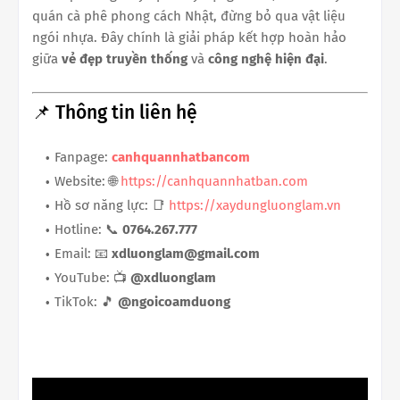
quán cà phê phong cách Nhật, đừng bỏ qua vật liệu
ngói nhựa. Đây chính là giải pháp kết hợp hoàn hảo
giữa
vẻ đẹp truyền thống
và
công nghệ hiện đại
.
📌 Thông tin liên hệ
Fanpage:
canhquannhatbancom
Website: 🌐
https://canhquannhatban.com
Hồ sơ năng lực: 📑
https://xaydungluonglam.vn
Hotline: 📞
0764.267.777
Email: 📧
xdluonglam@gmail.com
YouTube: 📺
@xdluonglam
TikTok: 🎵
@ngoicoamduong