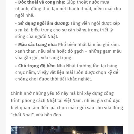
Dốc thoải và cong nhẹ:
Giúp thoát nước mưa
nhanh, đồng thời tạo nét thanh thoát, mềm mại cho
ngôi nhà.
Sử dụng ngói âm dương:
Từng viên ngói được xếp
xen kẽ, biểu trưng cho sự cân bằng trong triết lý
sống của người Nhật.
Màu sắc trang nhã:
Phổ biến nhất là màu ghi xám,
xanh than, nâu sẫm hoặc đỏ gạch – những gam màu
vừa gần gũi, vừa sang trọng.
Chú trọng độ bền:
Nhà Nhật thường tồn tại hàng
chục năm, vì vậy vật liệu mái luôn được chọn kỹ để
chống chọi được thời tiết khắc nghiệt.
Chính nhờ những yếu tố này mà khi xây dựng công
trình phong cách Nhật tại Việt Nam, nhiều gia chủ đặc
biệt quan tâm đến lựa chọn mái ngói sao cho vừa đúng
“chất Nhật”, vừa bền đẹp.