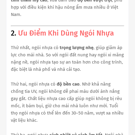
tính thẩm mỹ cao
, vừa đảm bảo
độ bền vượt trội
, phù
hợp với điều kiện khí hậu nóng ẩm mưa nhiều ở Việt
Nam.
2.
Ưu Điểm Khi Dùng Ngói Nhựa
Thứ nhất, ngói nhựa có
trọng lượng nhẹ
, giúp giảm áp
lực cho mái nhà. So với ngói đất nung hay ngói xi măng
nặng nề, ngói nhựa tạo sự an toàn hơn cho công trình,
đặc biệt là nhà phố và nhà cải tạo.
Thứ hai, ngói nhựa có
độ bền cao
. Nhờ khả năng
chống tia UV, ngói không dễ phai màu dưới ánh nắng
gay gắt. Chất liệu nhựa cao cấp giúp ngói không bị rêu
mốc, ít bám bụi, giữ cho mái nhà luôn như mới. Tuổi
thọ ngói nhựa có thể lên đến 30–50 năm, vượt xa nhiều
vật liệu khác.
Thứ ba, ngói nhựa
cách nhiệt và cách âm tốt
. Ngôi nhà