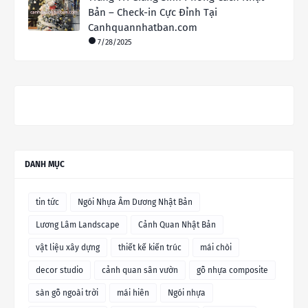
Bản – Check-in Cực Đỉnh Tại
Canhquannhatban.com
7/28/2025
DANH MỤC
tin tức
Ngói Nhựa Âm Dương Nhật Bản
Lương Lâm Landscape
Cảnh Quan Nhật Bản
vật liệu xây dựng
thiết kế kiến trúc
mái chòi
decor studio
cảnh quan sân vườn
gỗ nhựa composite
sàn gỗ ngoài trời
mái hiên
Ngói nhựa