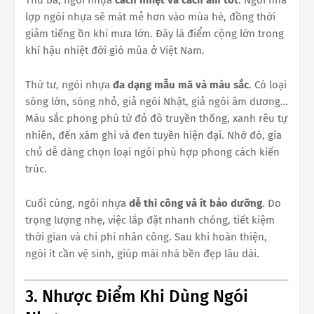
lợp ngói nhựa sẽ mát mẻ hơn vào mùa hè, đồng thời
giảm tiếng ồn khi mưa lớn. Đây là điểm cộng lớn trong
khí hậu nhiệt đới gió mùa ở Việt Nam.
Thứ tư, ngói nhựa
đa dạng mẫu mã và màu sắc
. Có loại
sóng lớn, sóng nhỏ, giả ngói Nhật, giả ngói âm dương…
Màu sắc phong phú từ đỏ đô truyền thống, xanh rêu tự
nhiên, đến xám ghi và đen tuyền hiện đại. Nhờ đó, gia
chủ dễ dàng chọn loại ngói phù hợp phong cách kiến
trúc.
Cuối cùng, ngói nhựa
dễ thi công và ít bảo dưỡng
. Do
trọng lượng nhẹ, việc lắp đặt nhanh chóng, tiết kiệm
thời gian và chi phí nhân công. Sau khi hoàn thiện,
ngói ít cần vệ sinh, giúp mái nhà bền đẹp lâu dài.
3. Nhược Điểm Khi Dùng Ngói