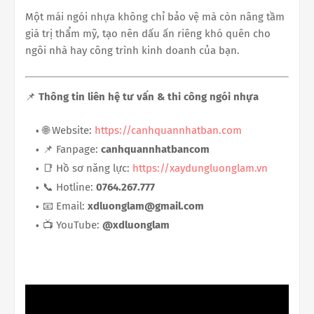
Một mái ngói nhựa không chỉ bảo vệ mà còn nâng tầm
giá trị thẩm mỹ, tạo nên dấu ấn riêng khó quên cho
ngôi nhà hay công trình kinh doanh của bạn.
📌
Thông tin liên hệ tư vấn & thi công ngói nhựa
🌐 Website:
https://canhquannhatban.com
📌 Fanpage:
canhquannhatbancom
📑 Hồ sơ năng lực:
https://xaydungluonglam.vn
📞 Hotline:
0764.267.777
📧 Email:
xdluonglam@gmail.com
📺 YouTube:
@xdluonglam