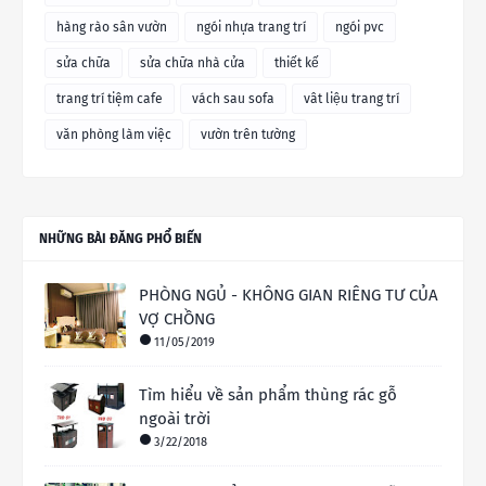
hàng rào sân vườn
ngói nhựa trang trí
ngói pvc
sửa chữa
sửa chữa nhà cửa
thiết kế
trang trí tiệm cafe
vách sau sofa
vât liệu trang trí
văn phòng làm việc
vườn trên tường
NHỮNG BÀI ĐĂNG PHỔ BIẾN
PHÒNG NGỦ - KHÔNG GIAN RIÊNG TƯ CỦA
VỢ CHỒNG
11/05/2019
Tìm hiểu về sản phẩm thùng rác gỗ
ngoài trời
3/22/2018