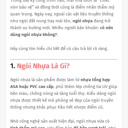
Trong bất kỳ công trình nào, mái nhà luôn là “chiếc
nón bảo vệ” và đồng thời cũng là điểm nhấn thẩm mỹ
quan trọng. Ngày nay, ngoài các vật liệu truyền thống
như ngói đất nung hay mái tôn,
ngói nhựa
đang trở
thành xu hướng mới. Nhiều người băn khoăn:
có nên
dùng ngói nhựa không?
.
Hãy cùng tìm hiểu chi tiết để có câu trả lời rõ ràng.
1.
Ngói Nhựa Là Gì?
Ngói nhựa là sản phẩm được làm từ
nhựa tổng hợp
ASA hoặc PVC cao cấp
, phủ thêm lớp chống tia UV giúp
bền màu, chống nóng và tăng tuổi thọ. Kiểu dáng ngói
nhựa được thiết kế mô phỏng vẻ đẹp của ngói truyền
thống nhưng khắc phục hầu hết nhược điểm cũ.
Nhờ công nghệ sản xuất hiện đại, ngói nhựa vừa có