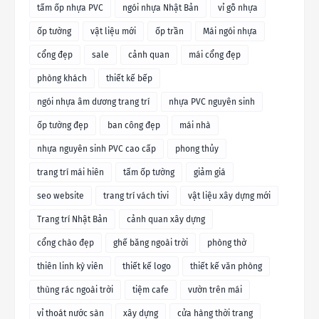
tấm ốp nhựa PVC
ngói nhựa Nhật Bản
vỉ gỗ nhựa
ốp tường
vật liệu mới
ốp trần
Mái ngói nhựa
cổng đẹp
sale
cảnh quan
mái cổng đẹp
phòng khách
thiết kế bếp
ngói nhựa âm dương trang trí
nhựa PVC nguyên sinh
ốp tường đẹp
ban công đẹp
mái nhà
nhựa nguyên sinh PVC cao cấp
phong thủy
trang trí mái hiên
tấm ốp tường
giảm giá
seo website
trang trí vách tivi
vật liệu xây dựng mới
Trang trí Nhật Bản
cảnh quan xây dựng
cổng chào đẹp
ghế băng ngoài trời
phòng thờ
thiên linh kỳ viên
thiết kế logo
thiết kế văn phòng
thùng rác ngoài trời
tiệm cafe
vườn trên mái
vỉ thoát nước sàn
xây dựng
cửa hàng thời trang