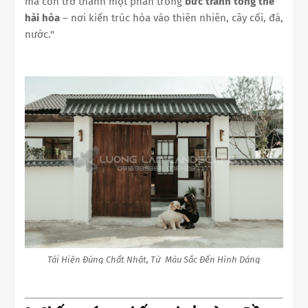
mà còn trở thành một phần trong
bức tranh tổng thể
hài hòa
– nơi kiến trúc hòa vào thiên nhiên, cây cối, đá,
nước."
Tái Hiện Đúng Chất Nhật, Từ Màu Sắc Đến Hình Dáng