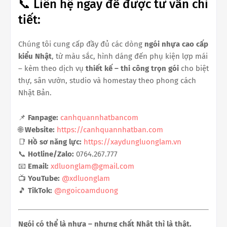
📞 Liên hệ ngay để được tư vấn chi
tiết:
Chúng tôi cung cấp đầy đủ các dòng
ngói nhựa cao cấp
kiểu Nhật
, từ màu sắc, hình dáng đến phụ kiện lợp mái
– kèm theo dịch vụ
thiết kế – thi công trọn gói
cho biệt
thự, sân vườn, studio và homestay theo phong cách
Nhật Bản.
📌
Fanpage:
canhquannhatbancom
🌐
Website:
https://canhquannhatban.com
📑
Hồ sơ năng lực:
https://xaydungluonglam.vn
📞
Hotline/Zalo:
0764.267.777
📧
Email:
xdluonglam@gmail.com
📺
YouTube:
@xdluonglam
🎵
TikTok:
@ngoicoamduong
Ngói có thể là nhựa – nhưng chất Nhật thì là thật.