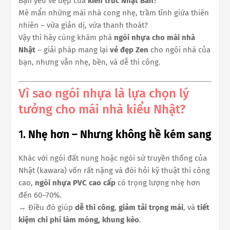
Bạn yêu vẻ đẹp của
kiến trúc Nhật Bản
?
Mê mẩn những mái nhà cong nhẹ, trầm tĩnh giữa thiên
nhiên – vừa giản dị, vừa thanh thoát?
Vậy thì hãy cùng khám phá
ngói nhựa cho mái nhà
Nhật
– giải pháp mang lại
vẻ đẹp Zen
cho ngôi nhà của
bạn, nhưng vẫn nhẹ, bền, và dễ thi công.
Vì sao ngói nhựa là lựa chọn lý
tưởng cho mái nhà kiểu Nhật?
1.
Nhẹ hơn – Nhưng không hề kém sang
Khác với ngói đất nung hoặc ngói sứ truyền thống của
Nhật (kawara) vốn rất nặng và đòi hỏi kỹ thuật thi công
cao,
ngói nhựa PVC cao cấp
có trọng lượng nhẹ hơn
đến 60–70%.
→ Điều đó giúp
dễ thi công
,
giảm tải trọng mái
, và
tiết
kiệm chi phí làm móng, khung kèo
.