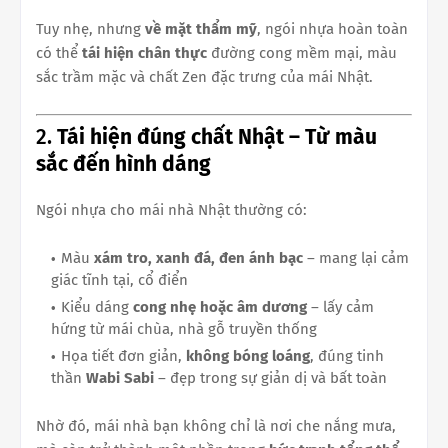
Tuy nhẹ, nhưng
về mặt thẩm mỹ
, ngói nhựa hoàn toàn
có thể
tái hiện chân thực
đường cong mềm mại, màu
sắc trầm mặc và chất Zen đặc trưng của mái Nhật.
2.
Tái hiện đúng chất Nhật – Từ màu
sắc đến hình dáng
Ngói nhựa cho mái nhà Nhật thường có:
Màu
xám tro, xanh đá, đen ánh bạc
– mang lại cảm
giác tĩnh tại, cổ điển
Kiểu dáng
cong nhẹ hoặc âm dương
– lấy cảm
hứng từ mái chùa, nhà gỗ truyền thống
Họa tiết đơn giản,
không bóng loáng
, đúng tinh
thần
Wabi Sabi
– đẹp trong sự giản dị và bất toàn
Nhờ đó, mái nhà bạn không chỉ là nơi che nắng mưa,