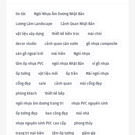
tin tức
Ngói Nhựa Âm Dương Nhật Bản
Lương Lâm Landscape
Cảnh Quan Nhật Bản
vật liệu xây dựng
thiết kế kiến trúc
mái chòi
decor studio
cảnh quan sân vườn
gỗ nhựa composite
sàn gỗ ngoài trời
mái hiên
Ngói nhựa
tấm ốp nhựa PVC
ngói nhựa Nhật Bản
vỉ gỗ nhựa
ốp tường
vật liệu mới
ốp trần
Mái ngói nhựa
cổng đẹp
sale
cảnh quan
mái cổng đẹp
phòng khách
thiết kế bếp
ngói nhựa âm dương trang trí
nhựa PVC nguyên sinh
ốp tường đẹp
ban công đẹp
mái nhà
nhựa nguyên sinh PVC cao cấp
phong thủy
trang trí mái hiên
tấm ốp tường
giảm giá