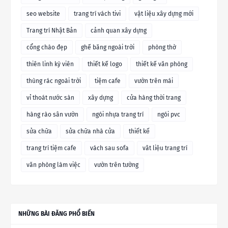
seo website
trang trí vách tivi
vật liệu xây dựng mới
Trang trí Nhật Bản
cảnh quan xây dựng
cổng chào đẹp
ghế băng ngoài trời
phòng thờ
thiên linh kỳ viên
thiết kế logo
thiết kế văn phòng
thùng rác ngoài trời
tiệm cafe
vườn trên mái
vỉ thoát nước sàn
xây dựng
cửa hàng thời trang
hàng rào sân vườn
ngói nhựa trang trí
ngói pvc
sửa chữa
sửa chữa nhà cửa
thiết kế
trang trí tiệm cafe
vách sau sofa
vât liệu trang trí
văn phòng làm việc
vườn trên tường
NHỮNG BÀI ĐĂNG PHỔ BIẾN