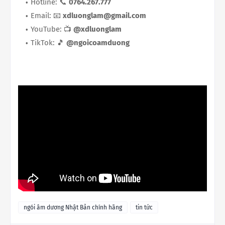
Hotline: 📞
0764.267.777
Email: 📧
xdluonglam@gmail.com
YouTube: 📺
@xdluonglam
TikTok: 🎵
@ngoicoamduong
ngói âm dương Nhật Bản chính hãng
tin tức