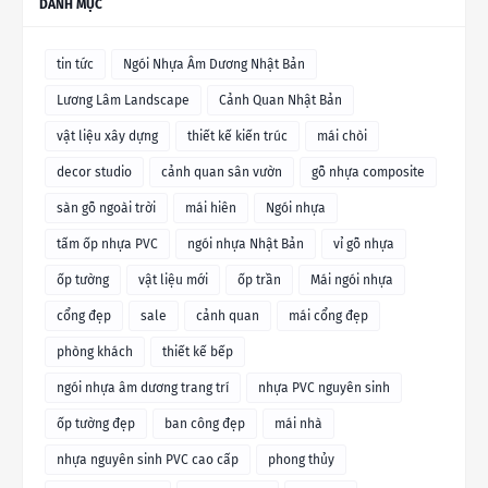
DANH MỤC
tin tức
Ngói Nhựa Âm Dương Nhật Bản
Lương Lâm Landscape
Cảnh Quan Nhật Bản
vật liệu xây dựng
thiết kế kiến trúc
mái chòi
decor studio
cảnh quan sân vườn
gỗ nhựa composite
sàn gỗ ngoài trời
mái hiên
Ngói nhựa
tấm ốp nhựa PVC
ngói nhựa Nhật Bản
vỉ gỗ nhựa
ốp tường
vật liệu mới
ốp trần
Mái ngói nhựa
cổng đẹp
sale
cảnh quan
mái cổng đẹp
phòng khách
thiết kế bếp
ngói nhựa âm dương trang trí
nhựa PVC nguyên sinh
ốp tường đẹp
ban công đẹp
mái nhà
nhựa nguyên sinh PVC cao cấp
phong thủy