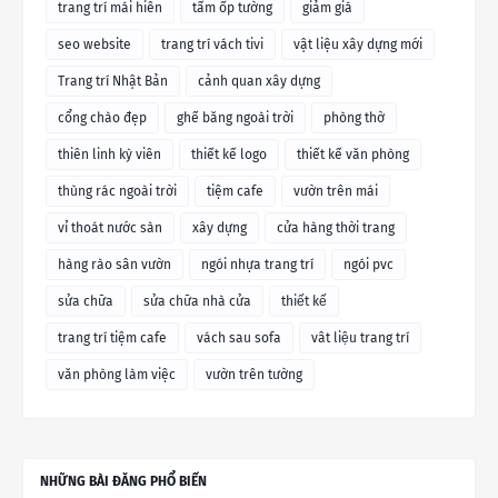
trang trí mái hiên
tấm ốp tường
giảm giá
seo website
trang trí vách tivi
vật liệu xây dựng mới
Trang trí Nhật Bản
cảnh quan xây dựng
cổng chào đẹp
ghế băng ngoài trời
phòng thờ
thiên linh kỳ viên
thiết kế logo
thiết kế văn phòng
thùng rác ngoài trời
tiệm cafe
vườn trên mái
vỉ thoát nước sàn
xây dựng
cửa hàng thời trang
hàng rào sân vườn
ngói nhựa trang trí
ngói pvc
sửa chữa
sửa chữa nhà cửa
thiết kế
trang trí tiệm cafe
vách sau sofa
vât liệu trang trí
văn phòng làm việc
vườn trên tường
NHỮNG BÀI ĐĂNG PHỔ BIẾN