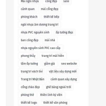
Mái ngói nhựa
cổng đẹp
sale
cảnh quan
mái cổng đẹp
phòng khách
thiết kế bếp
ngói nhựa âm dương trang trí
nhựa PVC nguyên sinh
ốp tường đẹp
ban công đẹp
mái nhà
nhựa nguyên sinh PVC cao cấp
phong thủy
trang trí mái hiên
tấm ốp tường
giảm giá
seo website
trang trí vách tivi
vật liệu xây dựng mới
Trang trí Nhật Bản
cảnh quan xây dựng
cổng chào đẹp
ghế băng ngoài trời
phòng thờ
thiên linh kỳ viên
thiết kế logo
thiết kế văn phòng