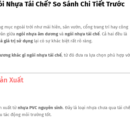
i Nhựa Tái Chế? So Sánh Chi Tiết Trước
ng mục ngoài trời như mái hiên, sân vườn, cổng trang trí hay công
vân giữa
ngói nhựa âm dương
và
ngói nhựa tái chế
. Cả hai đều là
à giá trị sử dụng
lại có sự khác biệt rất rõ ràng.
ương khác gì ngói nhựa tái chế
, từ đó đưa ra lựa chọn phù hợp vớ
Sản Xuất
n xuất từ
nhựa PVC nguyên sinh
. Đây là loại nhựa chưa qua tái chế
ịu tác động môi trường tốt.