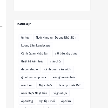
DANH MỤC
tin tức
Ngói Nhựa Âm Dương Nhật Bản
Lương Lâm Landscape
Cảnh Quan Nhật Bản
vật liệu xây dựng
thiết kế kiến trúc
mái chòi
decor studio
cảnh quan sân vườn
gỗ nhựa composite
sàn gỗ ngoài trời
mái hiên
Ngói nhựa
tấm ốp nhựa PVC
ngói nhựa Nhật Bản
vỉ gỗ nhựa
ốp tường
vật liệu mới
ốp trần