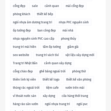
cổng đẹp
sale
cảnh quan
mái cổng đẹp
phòng khách
thiết kế bếp
ngói nhựa âm dương trang trí
nhựa PVC nguyên sinh
ốp tường đẹp
ban công đẹp
mái nhà
nhựa nguyên sinh PVC cao cấp
phong thủy
trang trí mái hiên
tấm ốp tường
giảm giá
seo website
trang trí vách tivi
vật liệu xây dựng mới
Trang trí Nhật Bản
cảnh quan xây dựng
cổng chào đẹp
ghế băng ngoài trời
phòng thờ
thiên linh kỳ viên
thiết kế logo
thiết kế văn phòng
thùng rác ngoài trời
tiệm cafe
vườn trên mái
vỉ thoát nước sàn
xây dựng
cửa hàng thời trang
hàng rào sân vườn
ngói nhựa trang trí
ngói pvc