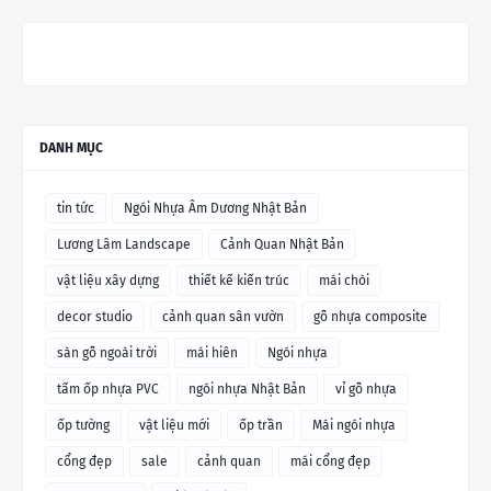
DANH MỤC
tin tức
Ngói Nhựa Âm Dương Nhật Bản
Lương Lâm Landscape
Cảnh Quan Nhật Bản
vật liệu xây dựng
thiết kế kiến trúc
mái chòi
decor studio
cảnh quan sân vườn
gỗ nhựa composite
sàn gỗ ngoài trời
mái hiên
Ngói nhựa
tấm ốp nhựa PVC
ngói nhựa Nhật Bản
vỉ gỗ nhựa
ốp tường
vật liệu mới
ốp trần
Mái ngói nhựa
cổng đẹp
sale
cảnh quan
mái cổng đẹp