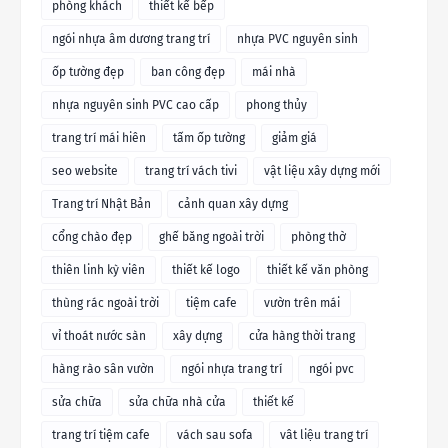
phòng khách
thiết kế bếp
ngói nhựa âm dương trang trí
nhựa PVC nguyên sinh
ốp tường đẹp
ban công đẹp
mái nhà
nhựa nguyên sinh PVC cao cấp
phong thủy
trang trí mái hiên
tấm ốp tường
giảm giá
seo website
trang trí vách tivi
vật liệu xây dựng mới
Trang trí Nhật Bản
cảnh quan xây dựng
cổng chào đẹp
ghế băng ngoài trời
phòng thờ
thiên linh kỳ viên
thiết kế logo
thiết kế văn phòng
thùng rác ngoài trời
tiệm cafe
vườn trên mái
vỉ thoát nước sàn
xây dựng
cửa hàng thời trang
hàng rào sân vườn
ngói nhựa trang trí
ngói pvc
sửa chữa
sửa chữa nhà cửa
thiết kế
trang trí tiệm cafe
vách sau sofa
vât liệu trang trí