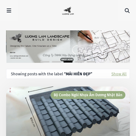
Showing posts with the label
MÁI HIÊN ĐẸP
Show All
Bộ Combo Ngói Nhựa Âm Dương Nhật Bản