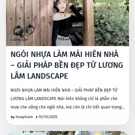
NGÓI NHỰA LÀM MÁI HIÊN NHÀ
– GIẢI PHÁP BỀN ĐẸP TỪ LƯƠNG
LÂM LANDSCAPE
NGÓI NHỰA LÀM MÁI HIÊN NHÀ – GIẢI PHÁP BỀN ĐẸP TỪ
LƯƠNG LÂM LANDSCAPE Mái hiên không chỉ là phần che
mưa che nắng cho ngôi nhà, mà còn là chi tiết quan trọng
t…
hoapham
10/10/2025