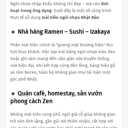
Ngói nhựa nhập khẩu không chỉ đẹp – mà còn
linh
hoạt trong ứng dụng
. Dưới đây là một số công trình
thực tế sử dụng
mái hiên ngói nhựa Nhật Bản
:
🔸 Nhà hàng Ramen – Sushi – Izakaya
Phần mái hiên chính là "gương mặt thương hiệu" thu
hút thực khách. Việc lợp mái bằng ngói nhựa màu đen
hoặc ghi xám mang đến cảm giác vừa truyền thống,
vừa hiện đại. Khi kết hợp cùng đèn lồng, bảng hiệu gỗ
và rèm Noren, toàn bộ không gian như tái hiện một
góc phố Nhật.
🔸 Quán café, homestay, sân vườn
phong cách Zen
Những mái hiên cong phủ ngói giả cổ giúp không gian
trở nên tĩnh lặng, gần gũi với thiên nhiên, rất hợp với
các quán café sân vườn hay chòi nghỉ trong khuôn viên