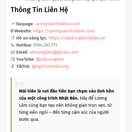
Thông Tin Liên Hệ
📌
Fanpage
:
canhquannhatbancom
🌐
Website
:
https://canhquannhatban.com
📑
Hồ sơ năng lực
:
https://xaydungluonglam.vn
📞
Hotline
: 0764.267.777
📧
Email
:
xdluonglam@gmail.com
📺
YouTube
:
@xdluonglam
🎵
TikTok
:
@ngoicoamduong
Mái hiên là nơi đầu tiên bạn chạm vào linh hồn
của một công trình Nhật Bản.
Hãy để Lương
Lâm cùng bạn tạo nên không gian trọn vẹn, từ
từng viên ngói – đến từng cảm xúc của người
bước qua.