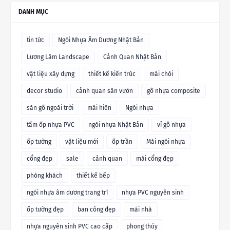
DANH MỤC
tin tức
Ngói Nhựa Âm Dương Nhật Bản
Lương Lâm Landscape
Cảnh Quan Nhật Bản
vật liệu xây dựng
thiết kế kiến trúc
mái chòi
decor studio
cảnh quan sân vườn
gỗ nhựa composite
sàn gỗ ngoài trời
mái hiên
Ngói nhựa
tấm ốp nhựa PVC
ngói nhựa Nhật Bản
vỉ gỗ nhựa
ốp tường
vật liệu mới
ốp trần
Mái ngói nhựa
cổng đẹp
sale
cảnh quan
mái cổng đẹp
phòng khách
thiết kế bếp
ngói nhựa âm dương trang trí
nhựa PVC nguyên sinh
ốp tường đẹp
ban công đẹp
mái nhà
nhựa nguyên sinh PVC cao cấp
phong thủy