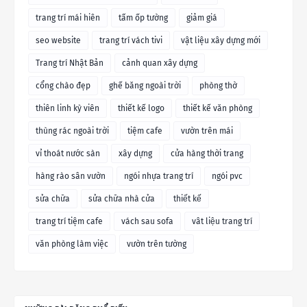
trang trí mái hiên
tấm ốp tường
giảm giá
seo website
trang trí vách tivi
vật liệu xây dựng mới
Trang trí Nhật Bản
cảnh quan xây dựng
cổng chào đẹp
ghế băng ngoài trời
phòng thờ
thiên linh kỳ viên
thiết kế logo
thiết kế văn phòng
thùng rác ngoài trời
tiệm cafe
vườn trên mái
vỉ thoát nước sàn
xây dựng
cửa hàng thời trang
hàng rào sân vườn
ngói nhựa trang trí
ngói pvc
sửa chữa
sửa chữa nhà cửa
thiết kế
trang trí tiệm cafe
vách sau sofa
vât liệu trang trí
văn phòng làm việc
vườn trên tường