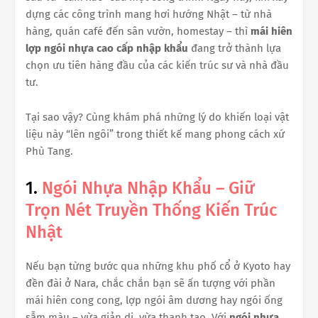
dựng các công trình mang hơi hướng Nhật – từ nhà
hàng, quán café đến sân vườn, homestay – thì
mái hiên
lợp ngói nhựa cao cấp nhập khẩu
đang trở thành lựa
chọn ưu tiên hàng đầu của các kiến trúc sư và nhà đầu
tư.
Tại sao vậy? Cùng khám phá những lý do khiến loại vật
liệu này “lên ngôi” trong thiết kế mang phong cách xứ
Phù Tang.
1.
Ngói Nhựa Nhập Khẩu – Giữ
Trọn Nét Truyền Thống Kiến Trúc
Nhật
Nếu bạn từng bước qua những khu phố cổ ở Kyoto hay
đền đài ở Nara, chắc chắn bạn sẽ ấn tượng với phần
mái hiên cong cong, lợp ngói âm dương hay ngói ống
sẫm màu – vừa giản dị, vừa thanh tao. Với
ngói nhựa