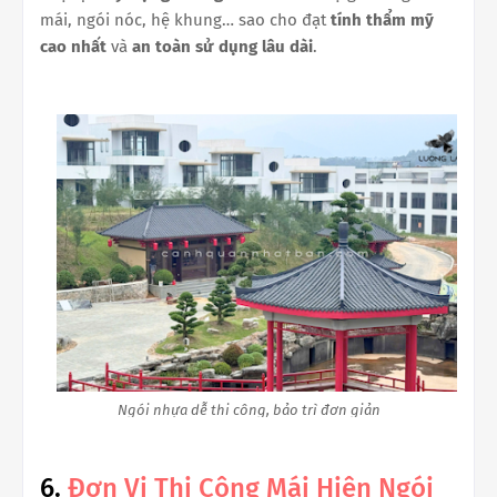
mái, ngói nóc, hệ khung… sao cho đạt
tính thẩm mỹ
cao nhất
và
an toàn sử dụng lâu dài
.
Ngói nhựa dễ thi công, bảo trì đơn giản
6.
Đơn Vị Thi Công Mái Hiên Ngói